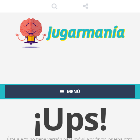
MENÚ
¡Ups!
Éste juego no tiene versión para móvil. Por favor, prueba otro.