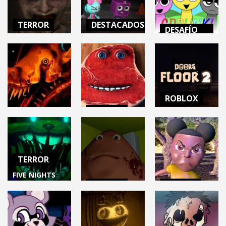
40.1K
15.2K
30.3K
TERROR
DESTACADOS
DESAFÍO
MENTAL
GRANNY
DANDY’S
Escape
WORLD
INCREDIBOX
Together
ROBLOX
SPRUNKI
17.1K
24.6K
12.4K
ROBLOX
TERROR
ROBLOX
TERROR
CHARLIE THE
DOORS FLOOR
ZOOCHOSIS
STEAK
2
TERROR
8.37K
9.77K
11.2K
FIVE NIGHTS
TERROR
TERROR
AT FREDDY’S:
Into The Pit
BOU’S
AMANDA THE
(Demo)
REVENGE
ADVENTURER 2