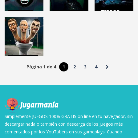
TERROR
TERROR
DISPAROS
SECURITY
GREENER
DEPPART
BREACH RUIN
GRASS AWAITS
PROTOTYPE
DLC
2.89K
4.63K
19K
DISPAROS
Página 1 de 4
1
2
3
4
SKIBIDI TOILET
(Juego)
7.54K
Simplemente JUEGOS 100% GRATIS on line en tu navegador, sin
descargar nada o también con descarga de los juegos más
comentados por los YouTubers en sus gameplays. Cuando