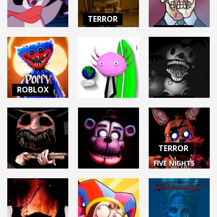
7.65K
36.6K
7.23K
TERROR
TERROR
BENDY:
TERROR
SECRETS OF
THAT’S NOT
INDIGO PARK
THE MACHINE
MY NEIGHBOR
11.8K
5.37K
243K
ROBLOX
TERROR
POPPY
TERROR
PLAYTIME
CAPTAIN
FOREVER
KINITOPET
WILLIE
TERROR
8.75K
37.8K
6.94K
FIVE NIGHTS
TERROR
AT FREDDY’S
TERROR
FNAF: Help
PLUS (FNAF
BUCKSHOT
Wanted 2
PLUS)
ROULETTE