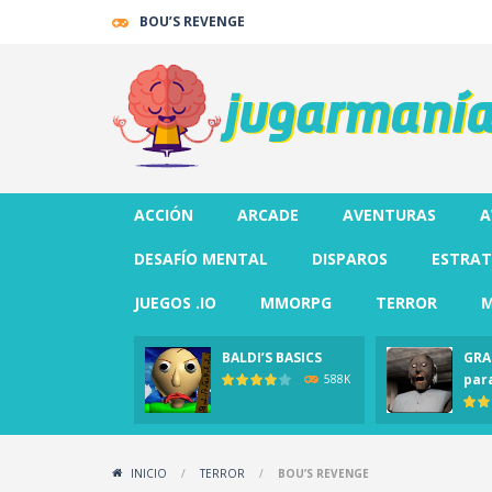
BOU’S REVENGE
ACCIÓN
ARCADE
AVENTURAS
A
DESAFÍO MENTAL
DISPAROS
ESTRAT
JUEGOS .IO
MMORPG
TERROR
M
BALDI’S BASICS
GRA
par
588K
INICIO
/
TERROR
/
BOU’S REVENGE