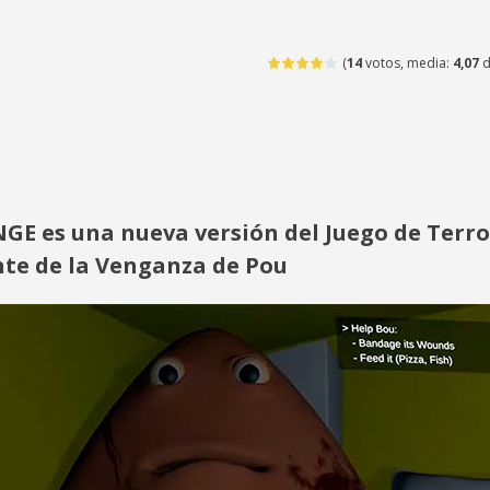
(
14
votos, media:
4,07
d
GE es una nueva versión del Juego de Terro
te de la Venganza de Pou