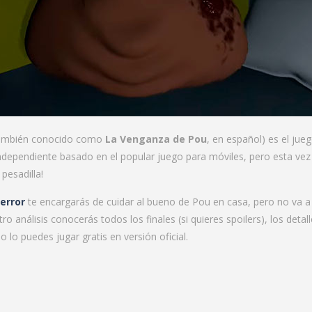
ambién conocido como
La Venganza de Pou
, en español) es el jue
independiente basado en el popular juego para móviles, pero esta vez
pesadilla!
error
te encargarás de cuidar al bueno de Pou en casa, pero no va a
ro análisis conocerás todos los finales (si quieres spoilers), los detal
o lo puedes jugar gratis en versión oficial.