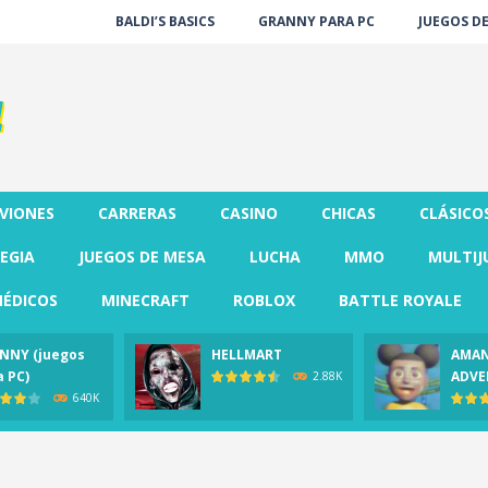
BALDI’S BASICS
GRANNY PARA PC
JUEGOS D
VIONES
CARRERAS
CASINO
CHICAS
CLÁSICO
EGIA
JUEGOS DE MESA
LUCHA
MMO
MULTIJ
ÉDICOS
MINECRAFT
ROBLOX
BATTLE ROYALE
NNY (juegos
HELLMART
AMAN
a PC)
ADVE
2.88K
640K