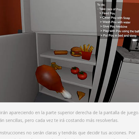
 irán apareciendo en la parte superior derecha de la pantalla de juego
rán sencillas, pero cada vez te irá costando más resolverlas.
nstrucciones no serán claras y tendrás que decidir tus acciones. Por