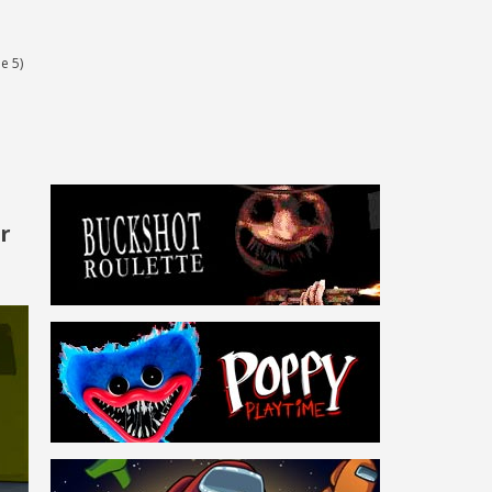
e 5)
r