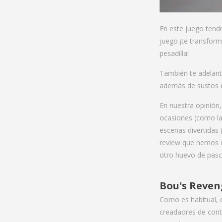
En este juego tend
juego ¡te transfor
pesadilla!
También te adelanta
además de sustos du
En nuestra opinión,
ocasiones (como la
escenas divertidas 
review que hemos d
otro huevo de pascua
Bou's Reven
Como es habitual, e
creadaores de cont