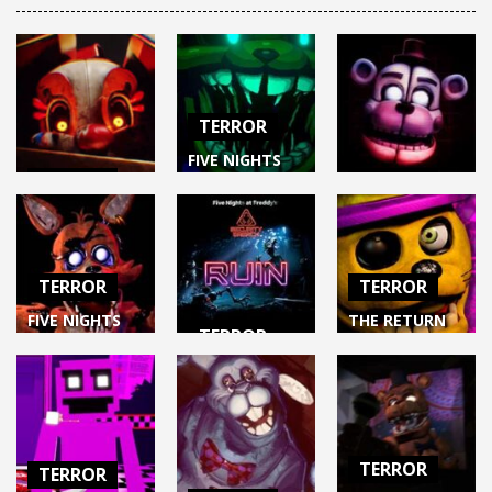
TERROR
FIVE NIGHTS
TERROR
TERROR
AT FREDDY’S:
FNAF: Secret
Into The Pit
FNAF: Help
of the Mimic
(Demo)
Wanted 2
TERROR
TERROR
13.1K
7.67K
10.6K
FIVE NIGHTS
THE RETURN
TERROR
AT FREDDY’S
TO BLOODY
SECURITY
PLUS (FNAF
NIGHTS (FNAF
BREACH RUIN
PLUS)
Fangame)
DLC
27.3K
19K
12.3K
TERROR
TERROR