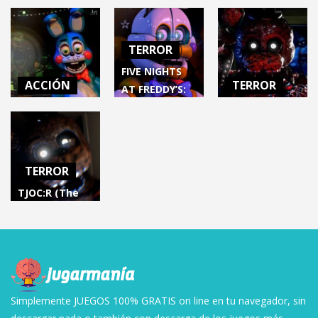
FNAF AR:
VR: Help
CASE 2:
Special
Wanted (PC) –
Animatronics
Delivery
FNAF 7
TERROR
Survival
30.6K
60.6K
60K
FIVE NIGHTS
ACCIÓN
TERROR
AT FREDDY’S:
ULTIMATE
Sister
The Joy of
CUSTOM
Location 2 –
Creation
NIGHT (FNAF)
Circus Ennard
(Story Mode)
TERROR
88.3K
20.7K
60.4K
TJOC:R (The
Joy Of
Creation:
Reborn)
69.6K
Simplemente JUEGOS 100% GRATIS on line en tu navegador, sin