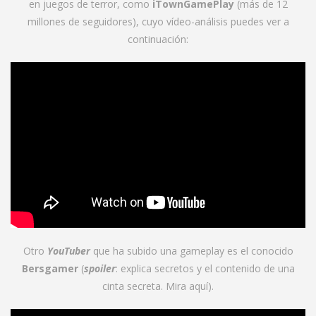
en juegos de terror, como
iTownGamePlay
(más de 12
millones de seguidores), cuyo vídeo-análisis puedes ver a
continuación:
Otro
YouTuber
que ha subido una gameplay es el conocido
Bersgamer
(
spoiler
: explica secretos y el contenido de una
cinta secreta. Mira
aquí
).