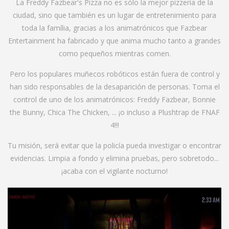
La Freddy Fazbear's Pizza no es sólo la mejor pizzería de la
ciudad, sino que también es un lugar de entretenimiento para
toda la família, gracias a los animatrónicos que Fazbear
Entertainment ha fabricado y que anima mucho tanto a grandes
como pequeños mientras comen.
Pero los populares muñecos robóticos están fuera de control y
han sido responsables de la desaparición de personas. Toma el
control de uno de los animatrónicos: Freddy Fazbear, Bonnie
the Bunny, Chica The Chicken, ... ¡o incluso a Plushtrap de FNAF
4!!!
Tu misión, será evitar que la policía pueda investigar o encontrar
evidencias. Limpia a fondo y elimina pruebas, pero sobretodo...
¡acaba con el vigilante nocturno!