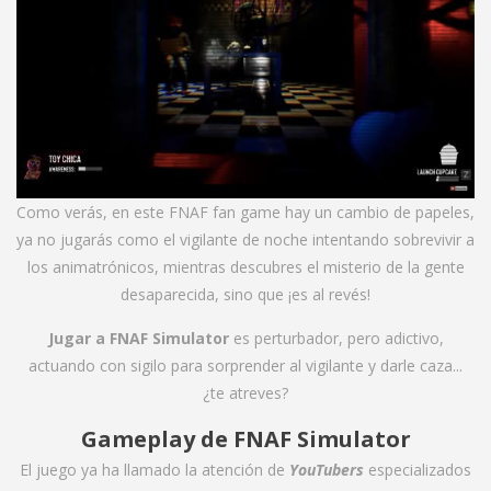
Como verás, en este FNAF fan game hay un cambio de papeles,
ya no jugarás como el vigilante de noche intentando sobrevivir a
los animatrónicos, mientras descubres el misterio de la gente
desaparecida, sino que ¡es al revés!
Jugar a FNAF Simulator
es perturbador, pero adictivo,
actuando con sigilo para sorprender al vigilante y darle caza...
¿te atreves?
Gameplay de FNAF Simulator
El juego ya ha llamado la atención de
YouTubers
especializados