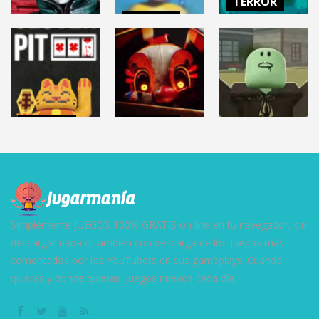
TERROR
TERROR
NO, I’M NOT A
TERROR
AMANDA THE
HUMAN
HELLMART
ADVENTURER 3
(Demo)
2.87K
3.12K
9.61K
TERROR
TERROR
ROBLOX
CLOVERPIT
FNAF: Secret
(Juego Demo)
of the Mimic
DEAD RAILS
8.64K
13.1K
27.5K
Simplemente JUEGOS 100% GRATIS on line en tu navegador, sin
descargar nada o también con descarga de los juegos más
comentados por los YouTubers en sus gameplays. Cuando
quieras y donde quieras. Juegos nuevos cada día.