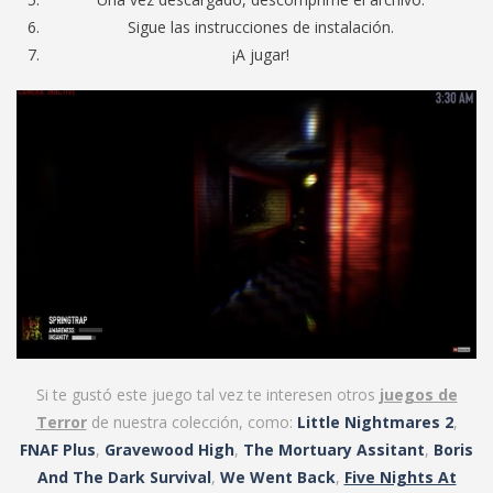
Sigue las instrucciones de instalación.
¡A jugar!
Si te gustó este juego tal vez te interesen otros
juegos de
Terror
de nuestra colección, como:
Little Nightmares 2
,
FNAF Plus
,
Gravewood High
,
The Mortuary Assitant
,
Boris
And The Dark Survival
,
We Went Back
,
Five Nights At