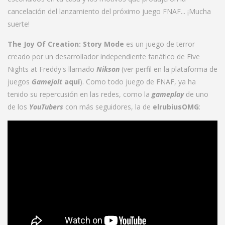
cancelación del lanzamiento del próximo juego FNAF... ¡Mucha
suerte!
The Joy Of Creation: Story Mode
es un juego de terror
creado por un desarrollador independiente fanático de Five
Nights at Freddy's llamado
Nikson
(ver perfil en la plataforma de
juegos
Gamejolt
aquí
). Como todo juego de FNAF, ya ha
tenido su repercusión en las redes, como la
gameplay
de uno
de los
YouTubers
con más seguidores, la de
elrubiusOMG
: