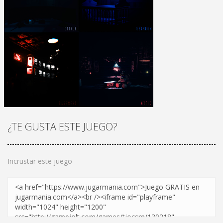
¡JUGAR
Zoom
¡JUGAR
Zoom
¿TE GUSTA ESTE JUEGO?
Incrustar este juego
¡JUGAR
Zoom
¡JUGAR
Zoom