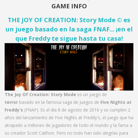
GAME INFO
THE JOY OF CREATION: Story Mode © es
un juego basado en la saga FNAF... ¡en el
que Freddy te sigue hasta tu casa!
The Joy Of Creation: Story Mode
es un juego de
terror
basado en la famosa saga de juegos de
Five Nights at
Freddy's
(FNAF). Es el día 8 de agosto de 2016 y se cumplen 2
años del lanzamiento de Five Nights at Freddy's, el juego que ha
atrapado a millones de jugadores de todo el mundo y la fama a
su creador Scott Caithon. Pero no todo han sido alegrías para