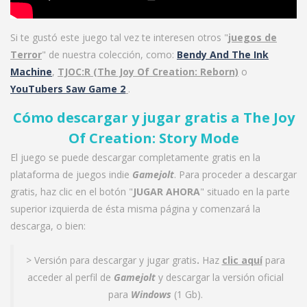
Si te gustó este juego tal vez te interesen otros "
juegos de
Terror
" de nuestra colección, como:
Bendy And The Ink
Machine
,
TJOC:R (The Joy Of Creation: Reborn)
o
YouTubers Saw Game 2
.
Cómo descargar y jugar gratis a
The Joy
Of Creation: Story Mode
El juego se puede descargar completamente gratis en la
plataforma de juegos indie
Gamejolt
. Para proceder a descargar
gratis, haz clic en el botón "
JUGAR AHORA
" situado en la parte
superior izquierda de ésta misma página y comenzará la
descarga, o bien:
> Versión para descargar y jugar gratis
.
Haz
clic aquí
para
acceder al perfil de
Gamejolt
y descargar la versión oficial
para
Windows
(1 Gb).