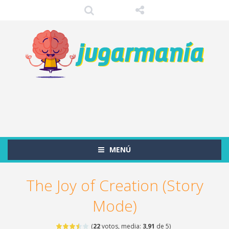
MENÚ
The Joy of Creation (Story
Mode)
(
22
votos, media:
3,91
de 5)