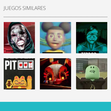
JUEGOS SIMILARES
TERROR
TERROR
TERROR
NO, I’M NOT A
AMANDA THE
HUMAN
HELLMART
ADVENTURER 3
(Demo)
2.87K
3.12K
9.6K
TERROR
TERROR
ROBLOX
CLOVERPIT
FNAF: Secret
(Juego Demo)
of the Mimic
DEAD RAILS