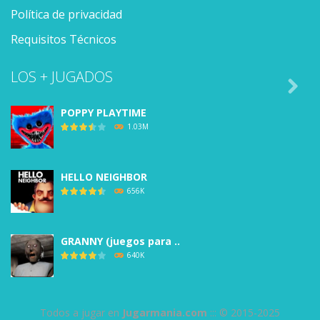
Política de privacidad
Requisitos Técnicos
LOS + JUGADOS

POPPY PLAYTIME
1.03M
HELLO NEIGHBOR
656K
GRANNY (juegos para ..
640K
BALDI’S BASICS
Todos a jugar en
Jugarmania.com
::: © 2015-2025
588K