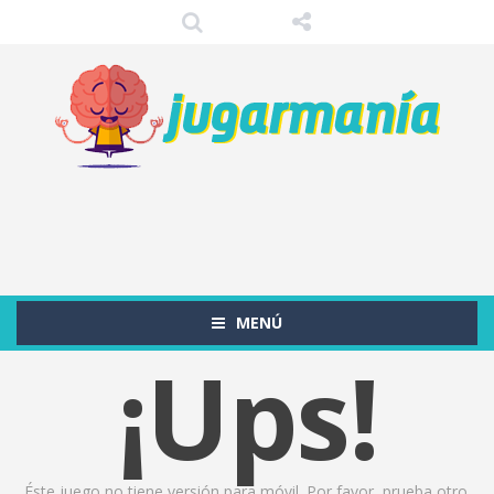
MENÚ
¡Ups!
Éste juego no tiene versión para móvil. Por favor, prueba otro.