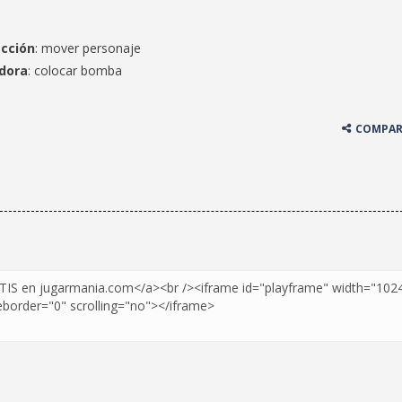
ección
: mover personaje
dora
: colocar bomba
COMPAR