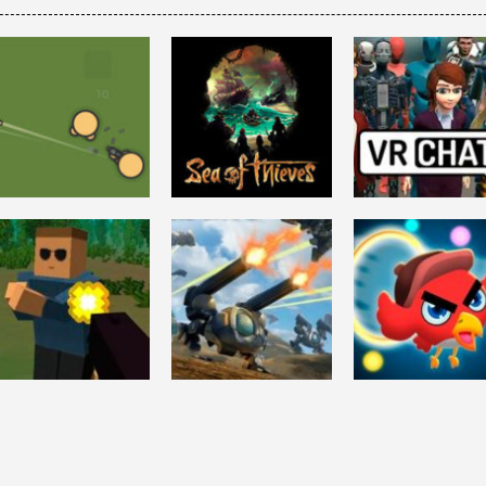
BATTLE ROYALE
ACCIÓN
FORTNITE.IO
SEA OF THIEVES
AVENTURAS
(Zombs Royale)
(Beta cerrada)
VRCHAT
32.6K
10.4K
44
DISPAROS
AVIONES
JUEGOS .IO