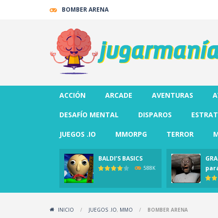
BOMBER ARENA
ACCIÓN
ARCADE
AVENTURAS
A
DESAFÍO MENTAL
DISPAROS
ESTRAT
JUEGOS .IO
MMORPG
TERROR
M
BALDI’S BASICS
GRA
par
588K
INICIO
/
JUEGOS .IO
,
MMO
/
BOMBER ARENA