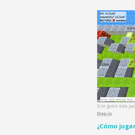
Si te gustó este ju
Diep.io
.
¿Cómo juga