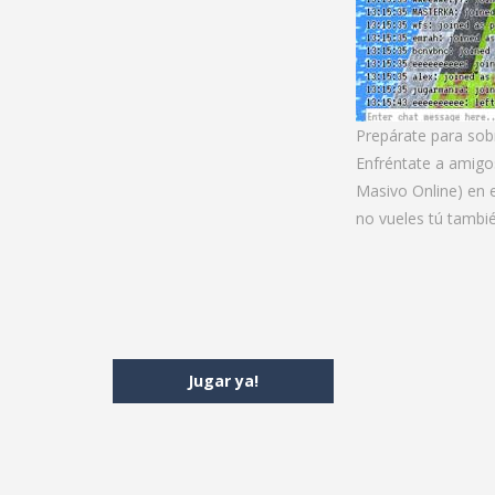
Prepárate para sobr
Enfréntate a amigo
Masivo Online) en 
no vueles tú tambié
Jugar ya!