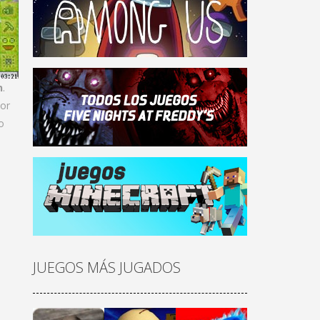
n
.
dor
o
JUEGOS MÁS JUGADOS