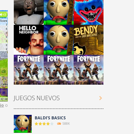
Play
Play
Play
Play
Play
Play
JUEGOS NUEVOS

io
o
Play
Play
Play
BALDI’S BASICS
588K