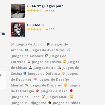
GRANNY (juegos para ..
640K
HELLMART
2.87K
TIR
AMANDA THE ..
Juegos de Acción
Juegos de
3.13K
Arcade
Juegos de Aventuras
Juegos de Aviones
Juegos de
Carreras
Juegos de Casino
Juegos
NO, I’M NOT A ..
9.61K
de Chicas
Juegos Retro
Juegos de
Cocina
Juegos de Defensa
Juegos
de Deportes
Juegos de Desafío
CLOVERPIT (Juego ..
Mental
Juegos de Disparos
Juegos
8.64K
de Estrategia
Juegos de Mesa
Juegos de Lucha
Juegos MMO
FNAF: Secret of the ..
Juegos Multijugador
Juegos de Niños
13.1K