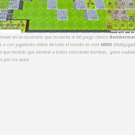
evivir en un escenario que recuerda al del juego clásico
Bomberma
s o con jugadores online de todo el mundo en este
MMO
(Multijuga
el que tendrás que eliminar a todos colocando bombas... ¡pero cuidad
n por los aires!