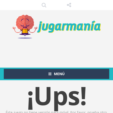
MENÚ
¡Ups!
Éste juego no tiene versión para móvil. Por favor, prueba otro.