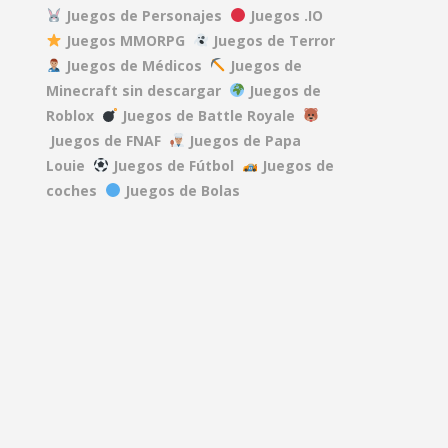
Juegos de Personajes
Juegos .IO
Juegos MMORPG
Juegos de Terror
DEAD RAILS
Juegos de Médicos
Juegos de
27.5K
Minecraft sin descargar
Juegos de
Roblox
Juegos de Battle Royale
REPO
Juegos de FNAF
Juegos de Papa
40.1K
Louie
Juegos de Fútbol
Juegos de
coches
Juegos de Bolas
A GAME ABOUT ..
15.2K
MINDWAVE
7.06K