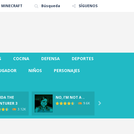
E MINECRAFT
Búsqueda
SÍGUENOS
S
COCINA
DEFENSA
DEPORTES
UGADOR
NIÑOS
PERSONAJES
DA THE
NO, I’M NOT A ..
CLOVER
NTURER 3

Demo)
9.6K
3.12K