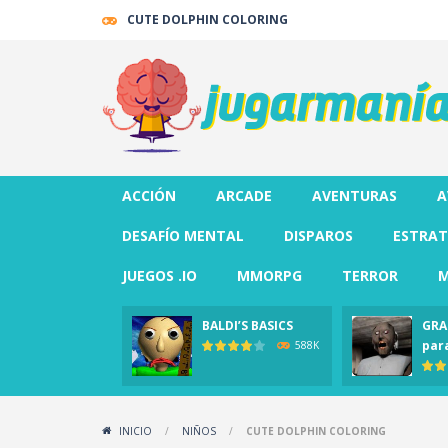
CUTE DOLPHIN COLORING
ACCIÓN
ARCADE
AVENTURAS
A
DESAFÍO MENTAL
DISPAROS
ESTRAT
JUEGOS .IO
MMORPG
TERROR
M
BALDI’S BASICS
GRA
par
588K
INICIO
/
NIÑOS
/
CUTE DOLPHIN COLORING