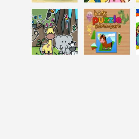
CHICAS
NET PET: ADOPT
CHICAS
AND PLAY
Lovely Mermaid
5.81K
5.98K
CHICAS
DESAFÍO MENTAL
MAKE A SCENE:
KIDS PUZZLE
JUNGLE JOY
ADVENTURE
3.63K
4.13K