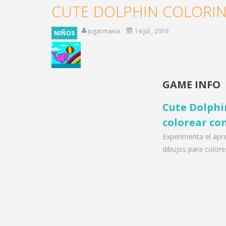
CUTE DOLPHIN COLORI
jugarmania
14 Jul , 2016
NIÑOS
GAME INFO
Cute Dolphin
colorear con
Experimenta el apr
dibujos para color