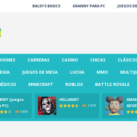
BALDI’S BASICS
GRANNY PARA PC
JUEGOS D
VIONES
CARRERAS
CASINO
CHICAS
CLÁSICO
EGIA
JUEGOS DE MESA
LUCHA
MMO
MULTIJ
ÉDICOS
MINECRAFT
ROBLOX
BATTLE ROYALE
NNY (juegos
HELLMART
AMAN
a PC)
ADVE
2.87K
640K