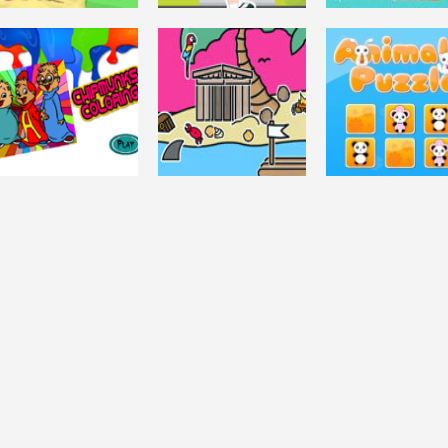
CHICAS
CHICAS
CHICAS
KuCeng – The
Daisy Escape Play
Cute Photo
Treasure Hunter
School Fun
Studio
4.37K
3.66K
3.
NIÑOS
CHICAS
CHIPMUNKS
MAKE A SCENE:
DESAFÍO MENTAL
COLORING
DESERT ISLAND
Animals Puzzle
3.74K
3.91K
4.