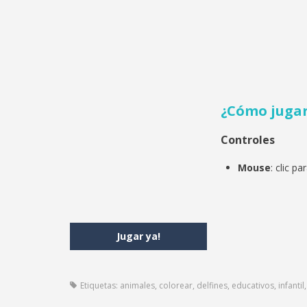
¿Cómo juga
Controles
Mouse
: clic p
Jugar ya!
Etiquetas:
animales
,
colorear
,
delfines
,
educativos
,
infantil