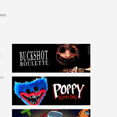
tos)
a
as.