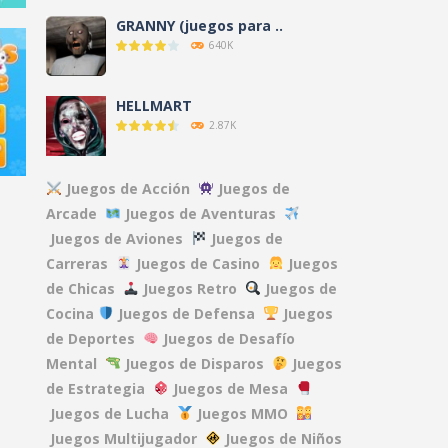
GRANNY (juegos para ..
640K
HELLMART
2.87K
58K
AMANDA THE ..
Juegos de Acción
Juegos de
3.12K
Arcade
Juegos de Aventuras
Juegos de Aviones
Juegos de
Carreras
Juegos de Casino
Juegos
NO, I’M NOT A ..
9.6K
de Chicas
Juegos Retro
Juegos de
13K
Cocina
Juegos de Defensa
Juegos
de Deportes
Juegos de Desafío
CLOVERPIT (Juego ..
Mental
Juegos de Disparos
Juegos
8.63K
de Estrategia
Juegos de Mesa
Juegos de Lucha
Juegos MMO
FNAF: Secret of the ..
Juegos Multijugador
Juegos de Niños
13.1K