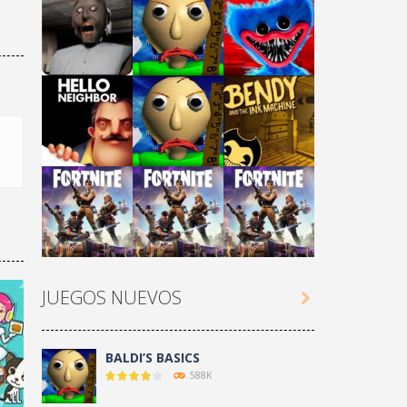
Play
Play
Play
Play
Play
Play
JUEGOS NUEVOS

Play
Play
Play
BALDI’S BASICS
588K