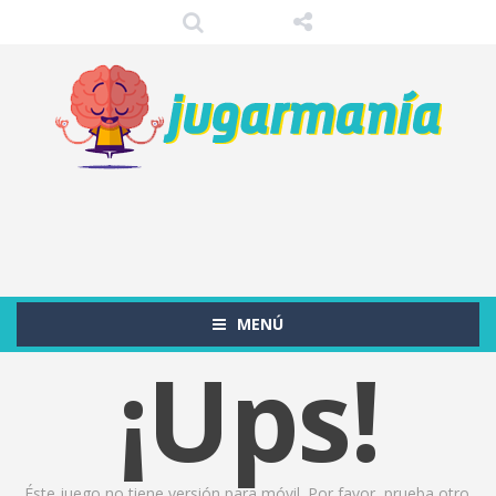
MENÚ
¡Ups!
Éste juego no tiene versión para móvil. Por favor, prueba otro.