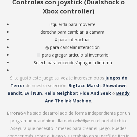
Controles con joystick (Dualshock o
Xbox controller)
izquierda para moverte
derecha para cambiar la cámara
X para interactuar
◎ para cancelar interacción
para agregar artículo al inventario
'Select' para encender/apagar la linterna
Si te gustó este juego tal vez te interesen otros
juegos de
Terror
de nuestra selección:
Bigface Marsh
,
Showdown
Bandit
,
Evil Nun
,
Hello Neighbor: Hide And Seek
o
Bendy
And The Ink Machine
.
Error#54
ha sido desarrollado de forma independiente por un
programador anónimo, llamado
akhilya
en el portal itch.io.
Asegura que necesitó 2 meses para crear el juego. Puedes
conocer más sobre el juego y su trabajo en su perfil de itch.io