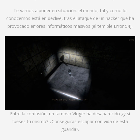
Te vamos a poner en situación: el mundo, tal y como lo
conocemos está en declive, tras el ataque de un hacker que ha
provocado errores informáticos masivos (el temible Error 54).
Entre la confusión, un famoso Vloger ha desaparecido ¿y si
fueses tú mismo? ¿Conseguirás escapar con vida de esta
guarida?.