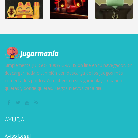
2.86K
3.12K
9.59K
TERROR
TERROR
ROBLOX
CLOVERPIT
FNAF: Secret
(Juego Demo)
of the Mimic
DEAD RAILS
8.61K
13.1K
27.5K
Simplemente JUEGOS 100% GRATIS on line en tu navegador, sin
descargar nada o también con descarga de los juegos más
comentados por los YouTubers en sus gameplays. Cuando
quieras y donde quieras. Juegos nuevos cada día.
AYUDA
Aviso Legal