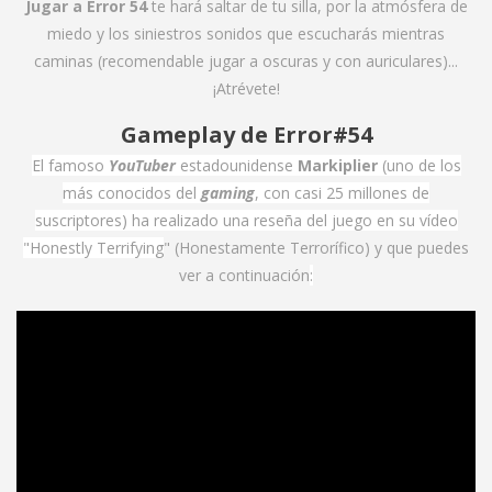
Jugar a Error 54
te hará saltar de tu silla, por la atmósfera de
miedo y los siniestros sonidos que escucharás mientras
caminas (recomendable jugar a oscuras y con auriculares)...
¡Atrévete!
Gameplay de Error#54
El famoso
YouTuber
estadounidense
Markiplier
(uno de los
más conocidos del
gaming
, con casi 25 millones de
suscriptores) ha realizado una reseña del juego en su vídeo
"Honestly Terrifying
" (Honestamente Terrorífico) y que puedes
ver a continuación
: