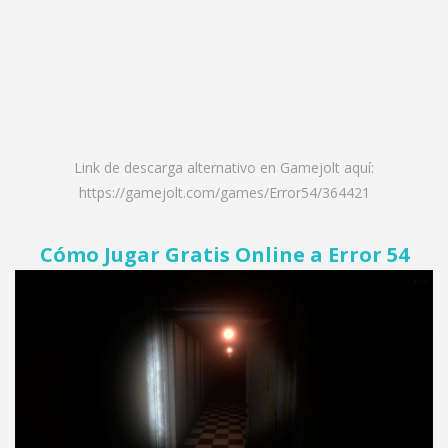
Link de descarga alternativo en Gamejolt aquí:
https://gamejolt.com/games/Error54/364421
Cómo Jugar Gratis Online a Error 54