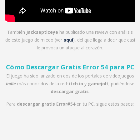
También
Jacksepticeye
ha publicado una review con análisis
de este juego de miedo (ver
aquí
), del que llega a decir que casi
le provoca un ataque al corazón.
Cómo Descargar Gratis Error 54 para PC
El juego ha sido lanzado en dos de los portales de videojuegos
indie
más conocidos de la red:
itch.io
y
gamejolt
, pudiéndose
descargar gratis
.
Para
descargar gratis Error#54
en tu PC, sigue estos pasos: