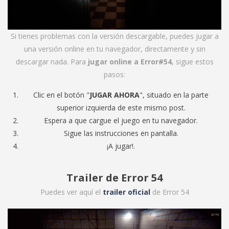
Si tienes problemas con la versión descargable, puedes jugar a
una versión online en tu navegador, directamente y sin
descargar nada. Para
jugar online a Error#54
, sigue estos
pasos:
Clic en el botón "
JUGAR AHORA
", situado en la parte
superior izquierda de este mismo post.
Espera a que cargue el juego en tu navegador.
Sigue las instrucciones en pantalla.
¡A jugar!.
Trailer de Error 54
Puedes ver aquí el
trailer oficial
de Error 54