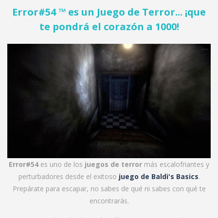
Error#54 ™ es un Juego de Terror... ¡que
te pondrá el corazón a 1000!
Error#54
es uno de los
juegos de terror
más escalofriantes y
perturbadores desde el exitoso
juego de Baldi's Basics
.
Prepárate para escapar, no sabes de qué ni sabes con qué te
encontrarás.