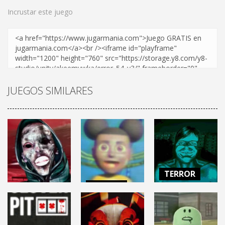
Incrustar este juego
JUEGOS SIMILARES
TERROR
TERROR
NO, I’M NOT A
TERROR
AMANDA THE
HUMAN
HELLMART
ADVENTURER 3
(Demo)