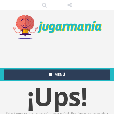
MENÚ
¡Ups!
Éste juego no tiene versión para móvil. Por favor, prueba otro.