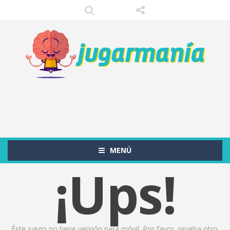
MENÚ
¡Ups!
Éste juego no tiene versión para móvil. Por favor, prueba otro.