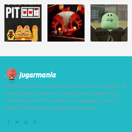
TERROR
NO, I’M NOT A
TERROR
AMANDA THE
HUMAN
HELLMART
ADVENTURER 3
(Demo)
2.86K
3.12K
9.59K
TERROR
TERROR
ROBLOX
CLOVERPIT
FNAF: Secret
(Juego Demo)
of the Mimic
DEAD RAILS
8.62K
13.1K
27.5K
Simplemente JUEGOS 100% GRATIS on line en tu navegador, sin
descargar nada o también con descarga de los juegos más
comentados por los YouTubers en sus gameplays. Cuando
quieras y donde quieras. Juegos nuevos cada día.