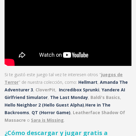
Si te gustó este juego tal vez te interesen otros "
juegos de
Terror
" de nuestra colección, como:
Hellmart
,
Amanda The
Adventurer 3
,
CloverPit
,
Incredibox Sprunki
,
Yandere AI
Girlfriend Simulator
,
The Last Monday
,
Baldi's Basics
,
Hello Neighbor 2 (Hello Guest Alpha)
,
Here in The
Backrooms
,
QT (Horror Game)
,
Leatherface Shadow Of
Massacre
o
Sara is Missing
.
¿Cómo descargar y jugar gratis a