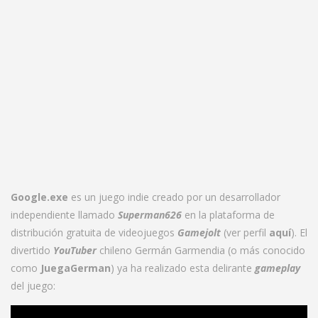
Google.exe
es un juego indie creado por un desarrollador
independiente llamado
Superman626
en la plataforma de
distribución gratuita de videojuegos
Gamejolt
(ver perfil
aquí
). El
divertido
YouTuber
chileno Germán Garmendia (o más conocido
como
JuegaGerman
) ya ha realizado esta delirante
gameplay
del juego: