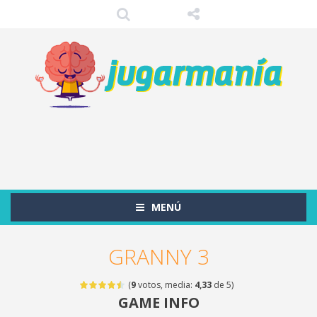
MENÚ
GRANNY 3
(
9
votos, media:
4,33
de 5)
GAME INFO