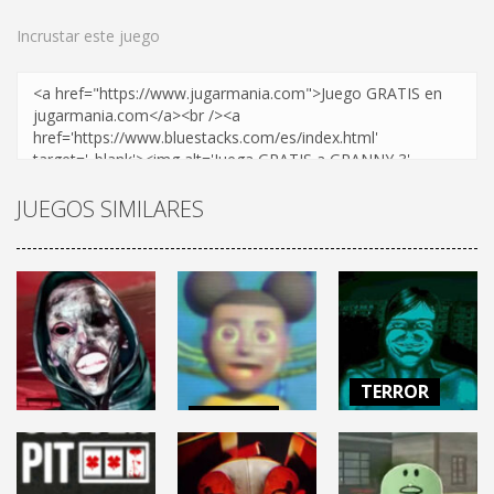
Incrustar este juego
JUEGOS SIMILARES
TERROR
TERROR
NO, I’M NOT A
TERROR
AMANDA THE
HUMAN
HELLMART
ADVENTURER 3
(Demo)