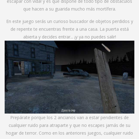
escapar con vida! y es que dispone de todo tipo de obstáculos
que hacen a su guarida mucho más mortífera.
En este juego serás un curioso buscador de objetos perdidos y
de repente te encuentras frente a una casa. La puerta está
abierta y decides entrar... ¡y ya no puedes salir!
Prepárate porque los 2 ancianos van a estar pendientes de
cualquier ruido para atraparte y que no escapes jamás de su
hogar de terror. Como en los anteriores juegos, cualquier ruido