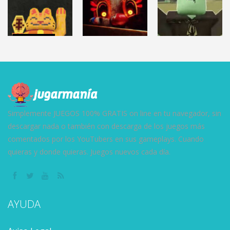
2.86K
3.11K
9.58K
TERROR
TERROR
ROBLOX
CLOVERPIT
FNAF: Secret
(Juego Demo)
DEAD RAILS
of the Mimic
8.61K
13K
27.5K
Simplemente JUEGOS 100% GRATIS on line en tu navegador, sin
descargar nada o también con descarga de los juegos más
comentados por los YouTubers en sus gameplays. Cuando
quieras y donde quieras. Juegos nuevos cada día.
AYUDA