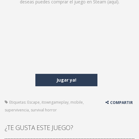
deseas puedes comprar el juego en Steam (
aquí
).
Jugar ya!
Etiquetas:
Escape
,
itowngameplay
,
mobile
,
COMPARTIR
supervivencia
,
survival horror
¿TE GUSTA ESTE JUEGO?