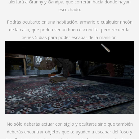
alertará a Granny y Gandpa, que correrán hacia donde hayan
escuchado.
Podrás ocultarte en una habitación, armario o cualquier rincón
de la casa, que podría ser un buen escondite, pero recuerda:
tienes 5 días para poder escapar de la mansión.
No sólo deberás actuar con sigilo y ocultarte sino que también
deberás encontrar objetos que te ayuden a escapar del foso y