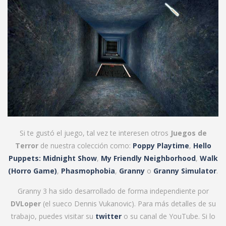
Si te gustó el juego, tal vez te interesen otros
Juegos de
Terror
de nuestra colección como:
Poppy Playtime
,
Hello
Puppets: Midnight Show
,
My Friendly Neighborhood
,
Walk
(Horro Game)
,
Phasmophobia
,
Granny
o
Granny Simulator
.
Granny 3 ha sido desarrollado de forma independiente por
DVLoper
(el sueco Dennis Vukanovic). Para más detalles de su
trabajo, puedes visitar su
twitter
o su
canal de YouTube
. Si lo