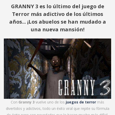
GRANNY 3 es lo último del juego de
Terror más adictivo de los últimos
años... ¡Los abuelos se han mudado a
una nueva mansión!
Con
Granny 3
vuelve uno de los
juegos de terror
más
divertidos y adictivos, todo un éxito viral que repite su fórmula
de éxito pero con novedades que lo hacen mucho más difícil.