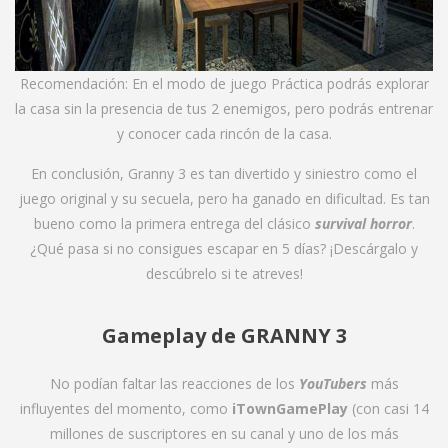
Recomendación: En el modo de juego Práctica podrás explorar
la casa sin la presencia de tus 2 enemigos, pero podrás entrenar
y conocer cada rincón de la casa.
En conclusión, Granny 3 es tan divertido y siniestro como el
juego original y su secuela, pero ha ganado en dificultad. Es tan
bueno como la primera entrega del clásico
survival horror
.
¿Qué pasa si no consigues escapar en 5 días? ¡Descárgalo y
descúbrelo si te atreves!
Gameplay de GRANNY 3
No podían faltar las reacciones de los
YouTubers
más
influyentes del momento, como
iTownGamePlay
(con casi 14
millones de suscriptores en su canal y uno de los más