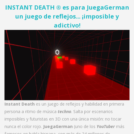
INSTANT DEATH ® es para JuegaGerman
un juego de reflejos... ¡imposible y
adictivo!
Instant Death
es un juego de reflejos y habilidad en primera
persona a ritmo de música
techno
. Salta por escenarios
imposibles y futuristas en 3D con una única misión: no tocar
nunca el color rojo.
JuegaGerman
(uno de los
YouTuber
más
famosos en habla hispana, con más de 24 millones de