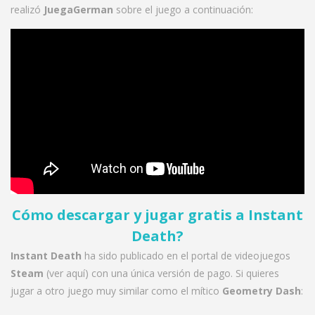
realizó
JuegaGerman
sobre el juego a continuación:
Cómo descargar y jugar gratis a Instant
Death
?
Instant Death
ha sido publicado en el portal de videojuegos
Steam
(
ver aquí
) con una única versión de pago. Si quieres
jugar a otro juego muy similar como el mítico
Geometry Dash
: