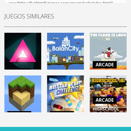
JUEGOS SIMILARES
ARCADE
ARCADE
THE FLOOR IS
ARCADE
JUST SHAPES
LAVA (El suelo
AND BEATS
BALANCITY
es lava)
ARCADE
101K
9.69K
8.93K
HIGHSCHOOL
ARCADE
ARCADE
101 (Cómo
Exploration
Bottle Flip
copiar en un
Lite: Mining
Challenge
examen)