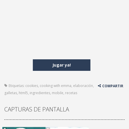
Jugar ya!
Etiquetas:
cookies
,
cooking with emma
,
elaboración
,
COMPARTIR
galletas
,
html5
,
ingredientes
,
mobile
,
recetas
CAPTURAS DE PANTALLA