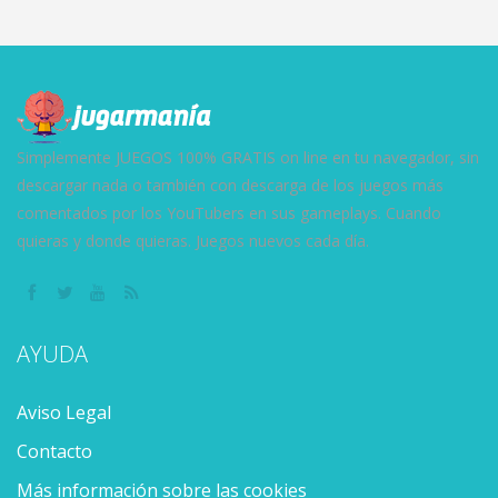
KuCeng – The
Lasagna –
Treasure
Cat Fashion
Cooking with
Hunter
Designer
Emma
6.1K
4.38K
4.27K
Simplemente JUEGOS 100% GRATIS on line en tu navegador, sin
descargar nada o también con descarga de los juegos más
comentados por los YouTubers en sus gameplays. Cuando
quieras y donde quieras. Juegos nuevos cada día.
AYUDA
Aviso Legal
Contacto
Más información sobre las cookies