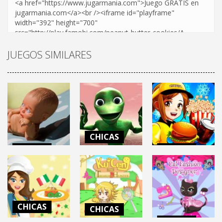
JUEGOS SIMILARES
CHICAS
CHICAS
CHICAS
DAME TU
MOTHER
COSITA: El
CINEMA PANIC
SIMULATOR
Juego
2
61.6K
14.3K
6.61K
CHICAS
CHICAS
CHICAS
Vegetable