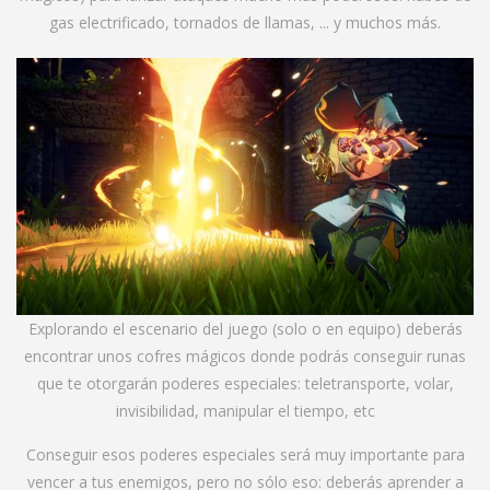
gas electrificado, tornados de llamas, ... y muchos más.
Explorando el escenario del juego (solo o en equipo) deberás
encontrar unos cofres mágicos donde podrás conseguir runas
que te otorgarán poderes especiales: teletransporte, volar,
invisibilidad, manipular el tiempo, etc
Conseguir esos poderes especiales será muy importante para
vencer a tus enemigos, pero no sólo eso: deberás aprender a