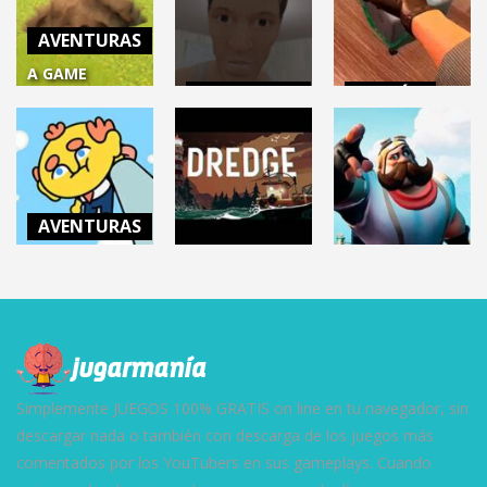
AVENTURAS
A GAME
AVENTURAS
ACCIÓN
ABOUT
DIGGING A
SCHOOLBOY
CRIME SCENE
HOLE
RUNAWAY
CLEANER
15.2K
30.4K
6.34K
AVENTURAS
THANK
BATTLE
ROYALE
GOODNESS
AVENTURAS
YOU’RE HERE!
RUMBLEVERSE
DREDGE
3.21K
5.9K
14.5K
Simplemente JUEGOS 100% GRATIS on line en tu navegador, sin
descargar nada o también con descarga de los juegos más
comentados por los YouTubers en sus gameplays. Cuando