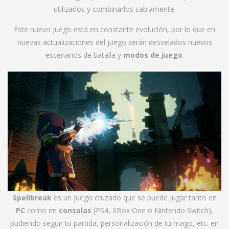
utilizarlos y combinarlos sabiamente.
Este nuevo juego está en constante evolución, por lo que en
nuevas actualizaciones del juego serán desvelados nuevos
escenarios de batalla y
modos de juego
.
Spellbreak
es un juego cruzado que se puede jugar tanto en
PC
como en
consolas
(PS4, XBox One o Nintendo Switch),
pudiendo seguir tu partida, personalización de tu mago, etc. en