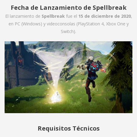
Fecha de Lanzamiento de Spellbreak
El lanzamiento de
Spellbreak
fue el
15 de diciembre de 2020
,
en PC (Windows) y videoconsolas (PlayStation 4, Xbox One y
Switch).
Requisitos Técnicos