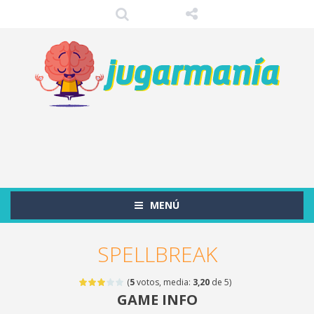
MENÚ
SPELLBREAK
(
5
votos, media:
3,20
de 5)
GAME INFO