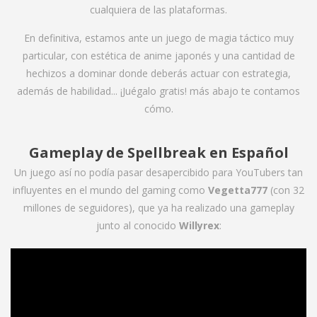
cualquiera de las plataformas.
En definitiva, estamos ante un juego de magia táctico muy
particular, con estética de anime japonés y una cantidad de
hechizos a dominar donde deberás actuar con estrategia,
además de habilidad... ¡Juégalo gratis! más abajo te contamos
cómo.
Gameplay de Spellbreak en Español
Un juego así no podía pasar desapercibido para YouTubers tan
influyentes en el mundo del gaming como
Vegetta777
(con 32
millones de seguidores), que ya ha realizado una gameplay
junto al conocido
Willyrex
: