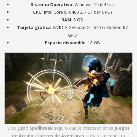
Sistema Operativo:
Windows 10 (64 bit)
CPU
: Intel Core i5-6400 2,7 GHz (4 CPU)
RAM
: 8 GB
Tarjeta gráfica
: NVIDIA GeForce GT 640 o Radeon R7
GPU
Espacio disponible
: 18 GB
Si te gustó
Spellbreak
seguro que te interesan otros
Juegos
de Acción
y
Juegos de Aventuras
similares de nuestra