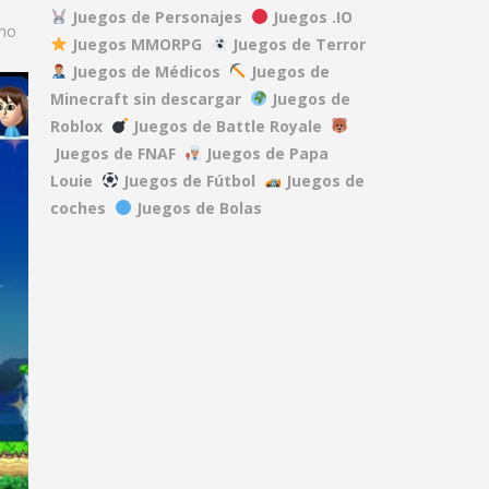
Juegos de Personajes
Juegos .IO
ino
Juegos MMORPG
Juegos de Terror
DEAD RAILS
Juegos de Médicos
Juegos de
27.5K
Minecraft sin descargar
Juegos de
Roblox
Juegos de Battle Royale
REPO
Juegos de FNAF
Juegos de Papa
40.1K
Louie
Juegos de Fútbol
Juegos de
coches
Juegos de Bolas
A GAME ABOUT ..
15.2K
MINDWAVE
7.06K