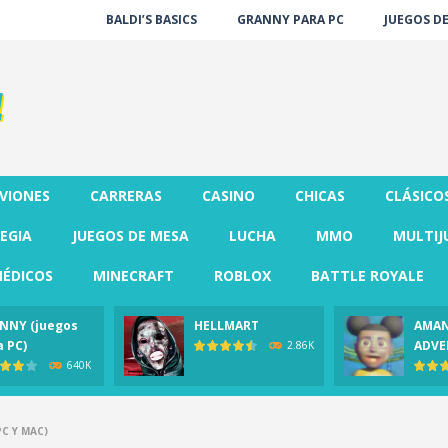
BALDI’S BASICS
GRANNY PARA PC
JUEGOS D
VIONES
CARRERAS
CASINO
CHICAS
CLÁSICO
EGIA
JUEGOS DE MESA
LUCHA
MMO
MULTIJ
ÉDICOS
MINECRAFT
ROBLOX
BATTLE ROYALE
NNY (juegos
HELLMART
AMAN
a PC)
ADVE
2.86K
640K
C Y MAC)