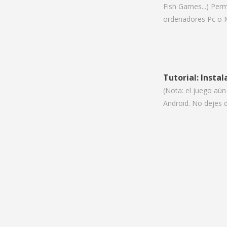
Fish Games...) Per
ordenadores Pc o M
Tutorial: Insta
(Nota: el juego aún
Android. No dejes d