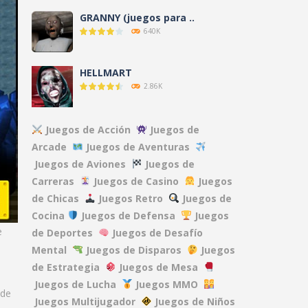
GRANNY (juegos para ..
640K
HELLMART
2.86K
AMANDA THE ..
Juegos de Acción
Juegos de
3.12K
Arcade
Juegos de Aventuras
Juegos de Aviones
Juegos de
Carreras
Juegos de Casino
Juegos
NO, I’M NOT A ..
9.59K
de Chicas
Juegos Retro
Juegos de
Cocina
Juegos de Defensa
Juegos
e
de Deportes
Juegos de Desafío
CLOVERPIT (Juego ..
Mental
Juegos de Disparos
Juegos
8.63K
de Estrategia
Juegos de Mesa
Juegos de Lucha
Juegos MMO
FNAF: Secret of the ..
 de
Juegos Multijugador
Juegos de Niños
13.1K