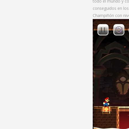
todo el mundo y co
conseguidos en los
Champiñón con nive