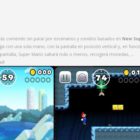
rás corriendo sin parar por escenarios y sonidos basados en
New Su
ega con una sola mano, con la pantalla en posición vertical y, en funci
pantalla, Super Mario saltará más o menos, recogerá monedas, ...
ad!