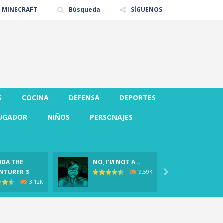
E MINECRAFT
Búsqueda
SÍGUENOS
S
COCINA
DEFENSA
DEPORTES
UGADOR
NIÑOS
PERSONAJES
DA THE
NO, I’M NOT A ..
CLOVER
NTURER 3

Demo)
9.59K
3.12K