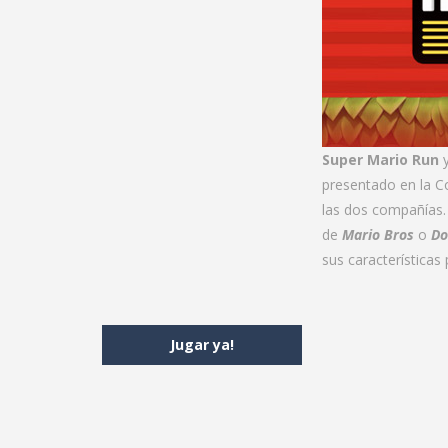
Super Mario Run
y
presentado en la C
las dos compañías.
de
Mario Bros
o
Do
sus características 
Jugar ya!