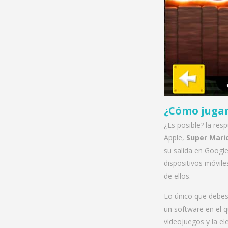
¿Cómo jugar
¿Es posible? la res
Apple,
Super Mari
su salida en Google
dispositivos móvil
de ellos.
Lo único que debes 
un software en el q
videojuegos y la el