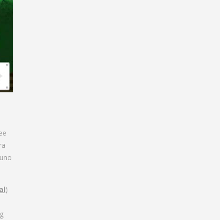
ee
ra
 uno
al
)
ig