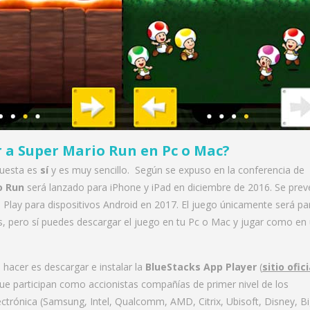
 a Super Mario Run en Pc o Mac
?
puesta es
sí
y es muy sencillo. Según se expuso en la conferencia de
o Run
será lanzado para iPhone y iPad en diciembre de 2016. Se prev
 Play para dispositivos Android en 2017. El juego únicamente será pa
es, pero sí puedes descargar el juego en tu Pc o Mac y jugar como en
hacer es descargar e instalar la
BlueStacks App Player
(
sitio ofici
ue participan como accionistas compañías de primer nivel de los
ectrónica (Samsung, Intel, Qualcomm, AMD, Citrix, Ubisoft, Disney, B