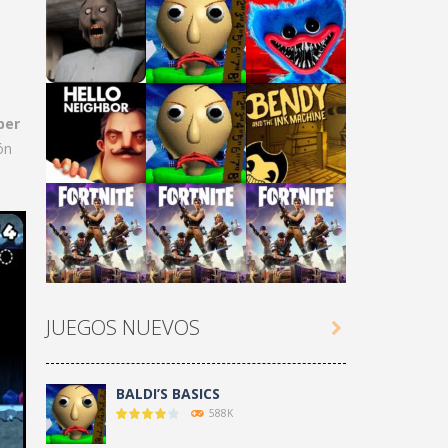
per
ón
Play
Play
Play
Play
Play
Play
JUEGOS NUEVOS

Play
Play
Play
BALDI’S BASICS
588K