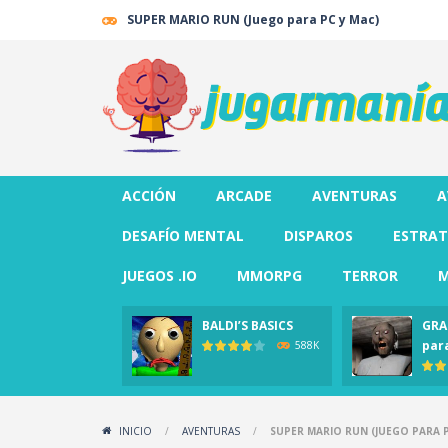
SUPER MARIO RUN (Juego para PC y Mac)
ACCIÓN
ARCADE
AVENTURAS
A
DESAFÍO MENTAL
DISPAROS
ESTRAT
JUEGOS .IO
MMORPG
TERROR
M
BALDI’S BASICS
GRA
par
588K
INICIO
/
AVENTURAS
/
SUPER MARIO RUN (JUEGO PARA P