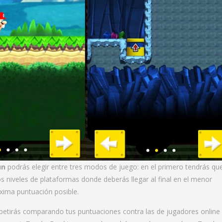
un
podrás elegir entre tres modos de juego: en el primero tendrás qu
os niveles de plataformas donde deberás llegar al final en el menor
xima puntuación posible.
etirás comparando tus puntuaciones contra las de jugadores online