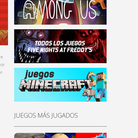
re
dor
er
JUEGOS MÁS JUGADOS