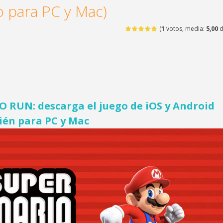
 para PC y Mac)
(
1
votos, media:
5,00
d
 RUN: descarga el juego de iOS y Android
én para PC y Mac