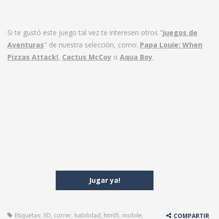
Si te gustó este juego tal vez te interesen otros "
juegos de
Aventuras
" de nuestra selección, como:
Papa Louie: When
Pizzas Attack!
,
Cactus McCoy
o
Aqua Boy
.
Jugar ya!
Etiquetas:
3D
,
correr
,
habilidad
,
html5
,
mobile
,
COMPARTIR