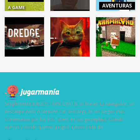
AVENTURAS
A GAME
AVENTURAS
ABOUT
THANK
DIGGING A
SCHOOLBOY
GOODNESS
HOLE
RUNAWAY
YOU’RE HERE!
15.2K
30.4K
3.21K
AVENTURAS
AVENTURAS
AVENTURAS
DREDGE
STRAY
KARMALAND 5
5.89K
17.3K
17K
Simplemente JUEGOS 100% GRATIS on line en tu navegador, sin
descargar nada o también con descarga de los juegos más
comentados por los YouTubers en sus gameplays. Cuando
quieras y donde quieras. Juegos nuevos cada día.