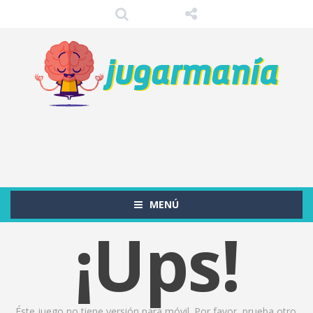
MENÚ
¡Ups!
Éste juego no tiene versión para móvil. Por favor, prueba otro.