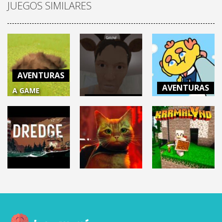
JUEGOS SIMILARES
AVENTURAS
AVENTURAS
A GAME
AVENTURAS
ABOUT
THANK
DIGGING A
SCHOOLBOY
GOODNESS
HOLE
RUNAWAY
YOU’RE HERE!
15.2K
30.4K
3.21K
AVENTURAS
AVENTURAS
AVENTURAS
DREDGE
STRAY
KARMALAND 5
5.89K
17.3K
17K