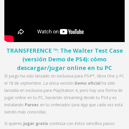
TRANSFERENCE
™
: The Walter Test Case
(versión Demo de PS4): cómo
descargar/jugar online en tu PC
El juego ha sido lanzado en exclusiva para PS4™, Xbox One y PC
el 18 de septiembre. La única versión
Demo oficial
ha sido
lanzada en exclusiva para PlayStation 4, pero hay una forma de
jugar online en tu PC, haciendo streaming desde tu PS4 y es
instalando
Parsec
en tu ordenador (una App que cada vez está
siendo más conocida).
Si quieres
jugar gratis
continúa con éstos sencillos pasos: