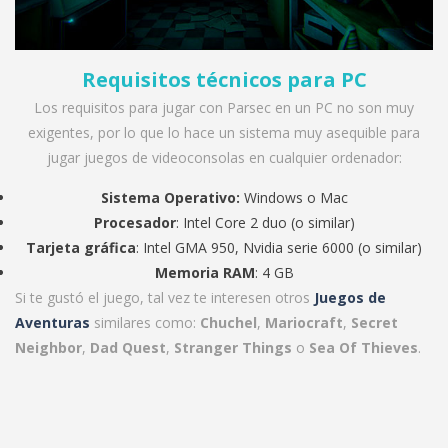
Requisitos técnicos para PC
Los requisitos para jugar con Parsec en un PC no son muy
exigentes, por lo que lo hace un sistema muy asequible para
jugar juegos de videoconsolas en cualquier ordenador:
Sistema Operativo:
Windows o Mac
Procesador
: Intel Core 2 duo (o similar)
Tarjeta gráfica
: Intel GMA 950, Nvidia serie 6000 (o similar)
Memoria
RAM
: 4 GB
Si te gustó el juego, tal vez te interesen otros
Juegos de
Aventuras
similares
como:
Chuchel
,
Mariocraft
,
Secret
Neighbor
,
Dad Quest
,
Stranger Things
o
Sea Of Thieves
.