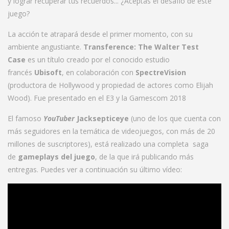
y lograr recuperar tus recuerdos... ¿Aceptas el desafío de éste
juego?
La acción te atrapará desde el primer momento, con su
ambiente angustiante.
Transference: The Walter Test
Case
es un título creado por el conocido estudio
francés
Ubisoft
, en colaboración con
SpectreVision
(productora de Hollywood y propiedad de actores como Elijah
Wood). Fue presentado en el E3 y la Gamescom 2018
El famoso
YouTuber
Jacksepticeye
(uno de los que cuenta con
más seguidores en la temática de videojuegos, con más de 20
millones de suscriptores), está realizado una completa saga
de
gameplays del juego
, de la que irá publicando más
entregas. Puedes ver a continuación su último vídeo: