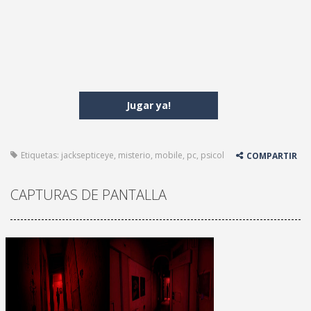
Jugar ya!
Etiquetas:
jacksepticeye
,
misterio
,
mobile
,
pc
,
psicol
COMPARTIR
CAPTURAS DE PANTALLA