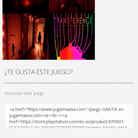
¡JUGAR
Zoom
¡JUGAR
Zoom
¿TE GUSTA ESTE JUEGO?
Incrustar este juego
¡JUGAR
Zoom
¡JUGAR
Zoom