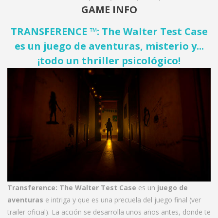
GAME INFO
TRANSFERENCE
™
: The Walter Test Case
es un juego de aventuras, misterio y...
¡todo un thriller psicológico!
Transference: The Walter Test Case
es un
juego de
aventuras
e intriga y que es una precuela del juego final (ver
trailer oficial
). La acción se desarrolla unos años antes, donde te