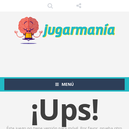
MENÚ
¡Ups!
Éste juego no tiene versión para móvil. Por favor, prueba otro.