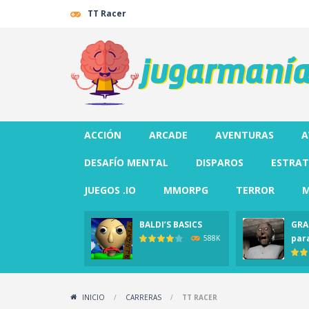
TT Racer
ACCIÓN
ARCADE
AVENTURAS
A
DESAFÍO MENTAL
DISPAROS
ESTRAT
JUEGOS .IO
MMORPG
TERROR
M
BALDI’S BASICS
GRA
par
588K
INICIO
/
CARRERAS
/
TT RACER