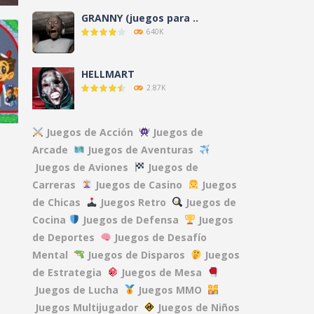
GRANNY (juegos para ..
640K
CK
HELLMART
2.87K
.6K
AMANDA THE ..
Juegos de Acción
Juegos de
3.12K
Arcade
Juegos de Aventuras
Juegos de Aviones
Juegos de
Carreras
Juegos de Casino
Juegos
NO, I’M NOT A ..
9.6K
de Chicas
Juegos Retro
Juegos de
22K
Cocina
Juegos de Defensa
Juegos
de Deportes
Juegos de Desafío
CLOVERPIT (Juego ..
Mental
Juegos de Disparos
Juegos
8.63K
de Estrategia
Juegos de Mesa
Juegos de Lucha
Juegos MMO
FNAF: Secret of the ..
Juegos Multijugador
Juegos de Niños
13.1K