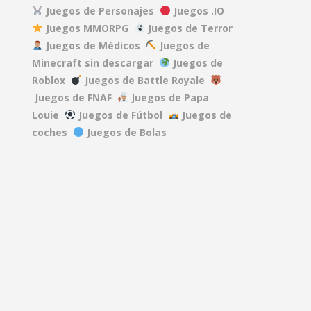
Juegos de Personajes
Juegos .IO
Juegos MMORPG
Juegos de Terror
DEAD RAILS
Juegos de Médicos
Juegos de
27.5K
Minecraft sin descargar
Juegos de
Roblox
Juegos de Battle Royale
REPO
Juegos de FNAF
Juegos de Papa
40.1K
Louie
Juegos de Fútbol
Juegos de
coches
Juegos de Bolas
A GAME ABOUT ..
15.2K
MINDWAVE
7.06K