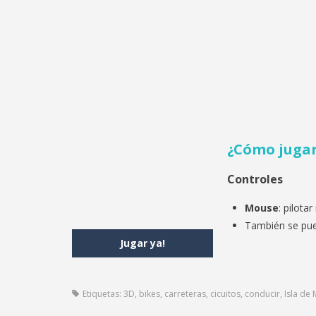
¿Cómo jugar
Controles
Mouse
: pilota
También se pued
Jugar ya!
Etiquetas:
3D
,
bikes
,
carreteras
,
cicuitos
,
conducir
,
Isla de