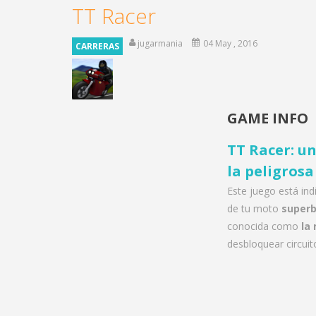
TT Racer
jugarmania
04 May , 2016
CARRERAS
GAME INFO
TT Racer: u
la peligrosa
Este juego está in
de tu moto
superb
conocida como
la
desbloquear circuito