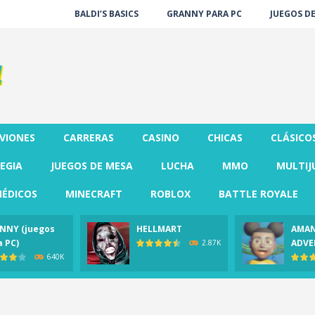
BALDI’S BASICS
GRANNY PARA PC
JUEGOS D
VIONES
CARRERAS
CASINO
CHICAS
CLÁSICO
EGIA
JUEGOS DE MESA
LUCHA
MMO
MULTIJ
ÉDICOS
MINECRAFT
ROBLOX
BATTLE ROYALE
NNY (juegos
HELLMART
AMAN
a PC)
ADVE
2.87K
640K