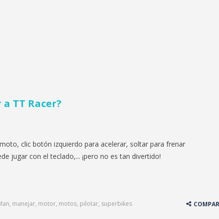
 a TT Racer
?
r moto, clic botón izquierdo para acelerar, soltar para frenar
e jugar con el teclado,... ¡pero no es tan divertido!
 Man
,
manejar
,
motor
,
motos
,
pilotar
,
superbikes
COMPAR