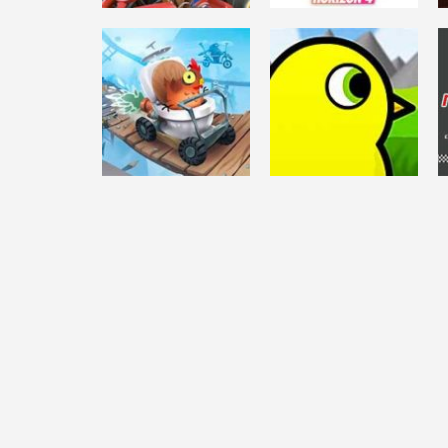
ACCIÓN
MARIO KART
CARRERAS
TOUR para PC
FORZA HORIZON 4
18.7K
29.1K
ACCIÓN
ANIMAL SUPER
ARCADE
SQUAD
DUCKLIFE 4
6.95K
6.28K