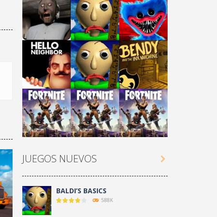
Play
Play
Play
Play
Play
Play
JUEGOS NUEVOS

Play
Play
Play
BALDI’S BASICS
588K