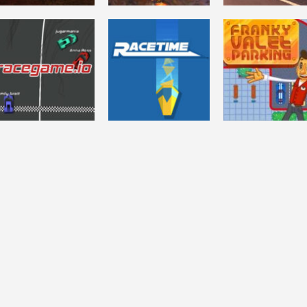
CARRERAS
AMERICAN TRU
AVENTURAS
ACCIÓN
BEWARE (Driving
HEAVY METAL
SIMULATOR –
Horror Game)
MACHINES
New Mexico
8.66K
6.49K
33
CARRERAS
FRANKY VALET
CARRERAS
CARRERAS
RACEGAME.IO
RACETIME.IO
PARKING
5.86K
6.46K
4.