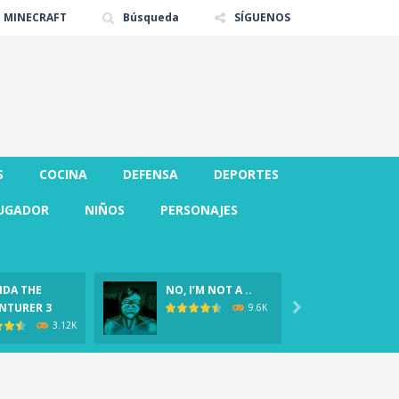
E MINECRAFT
Búsqueda
SÍGUENOS
S
COCINA
DEFENSA
DEPORTES
UGADOR
NIÑOS
PERSONAJES
DA THE
NO, I’M NOT A ..
CLOVER
NTURER 3

Demo)
9.6K
3.12K