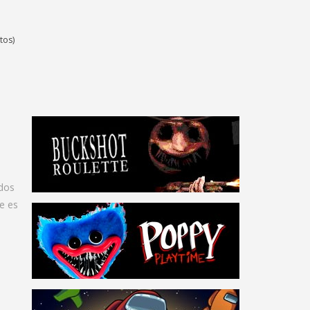
tos)
ndos
e es