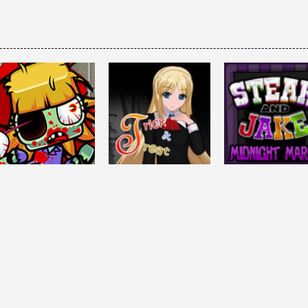
HALLOWEEN
DESAFÍO MENTAL
TRICK AND TREAT
Steak and Jake
ACCIÓN
Zombie Crisis
– Visual Novel
Midnight Marc
3.69K
4.79K
3.