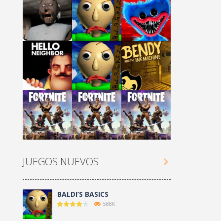
Play
Play
Play
Play
Play
Play
JUEGOS NUEVOS

Play
Play
Play
BALDI’S BASICS
588K