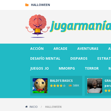
HALLOWEEN
ACCIÓN
ARCADE
AVENTURAS
A
DESAFÍO MENTAL
DISPAROS
ESTRAT
JUEGOS .IO
MMORPG
TERROR
M
BALDI’S BASICS
GRA
par
588K
INICIO
/
HALLOWEEN