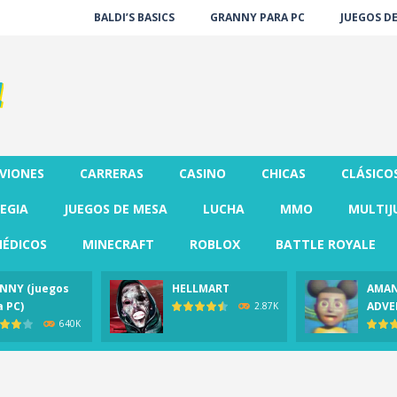
BALDI’S BASICS
GRANNY PARA PC
JUEGOS D
VIONES
CARRERAS
CASINO
CHICAS
CLÁSICO
EGIA
JUEGOS DE MESA
LUCHA
MMO
MULTIJ
ÉDICOS
MINECRAFT
ROBLOX
BATTLE ROYALE
NNY (juegos
HELLMART
AMAN
a PC)
ADVE
2.87K
640K