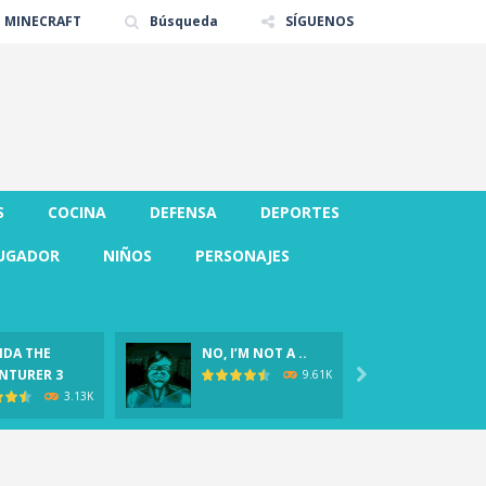
E MINECRAFT
Búsqueda
SÍGUENOS
S
COCINA
DEFENSA
DEPORTES
UGADOR
NIÑOS
PERSONAJES
DA THE
NO, I’M NOT A ..
CLOVER
NTURER 3

Demo)
9.61K
3.13K