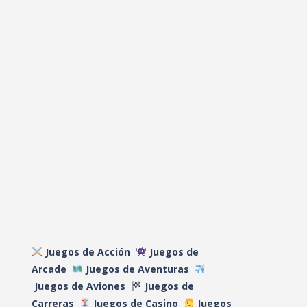
DEAD RAILS
27.5K
REPO
40.1K
A GAME ABOUT ..
15.2K
MINDWAVE
7.06K
Juegos de Acción
Juegos de
Arcade
Juegos de Aventuras
Juegos de Aviones
Juegos de
Carreras
Juegos de Casino
Juegos