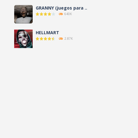
GRANNY (juegos para ..
640K
HELLMART
2.87K
AMANDA THE ..
3.13K
NO, I’M NOT A ..
9.61K
CLOVERPIT (Juego ..
8.64K
FNAF: Secret of the ..
13.1K