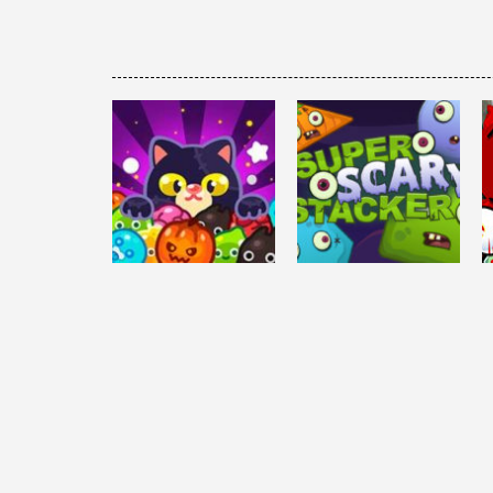
DESAFÍO MENTAL
Super Scary
DESAFÍO MENTAL
MONSTER CAFE
Stacker
3.6K
3.78K