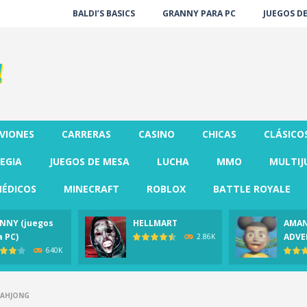
BALDI’S BASICS
GRANNY PARA PC
JUEGOS D
VIONES
CARRERAS
CASINO
CHICAS
CLÁSICO
EGIA
JUEGOS DE MESA
LUCHA
MMO
MULTIJ
ÉDICOS
MINECRAFT
ROBLOX
BATTLE ROYALE
NNY (juegos
HELLMART
AMAN
a PC)
ADVE
2.86K
640K
MAHJONG