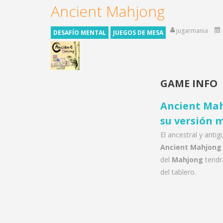
Ancient Mahjong
jugarmania
DESAFÍO MENTAL
JUEGOS DE MESA
GAME INFO
Ancient Mah
su versión m
El ancestral y antig
Ancient Mahjong
del
Mahjong
tendrá
del tablero.