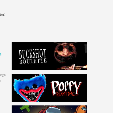
tos)
n
uego
s