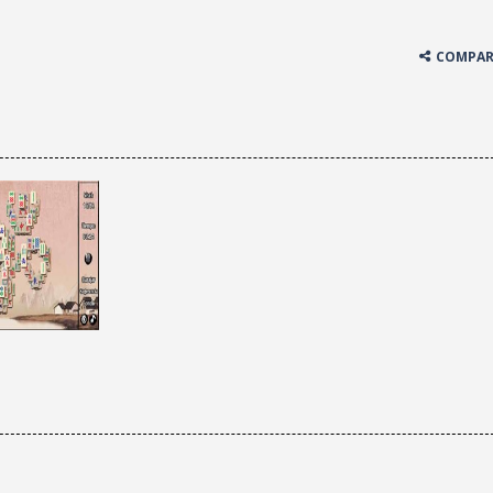
COMPAR
¡JUGAR
Zoom