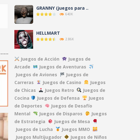
GRANNY (juegos para ..
640K
HELLMART
2.86K
AMANDA THE ..
Juegos de Acción
Juegos de
3.12K
Arcade
Juegos de Aventuras
Juegos de Aviones
Juegos de
Carreras
Juegos de Casino
Juegos
NO, I’M NOT A ..
9.59K
de Chicas
Juegos Retro
Juegos de
Cocina
Juegos de Defensa
Juegos
de Deportes
Juegos de Desafío
CLOVERPIT (Juego ..
Mental
Juegos de Disparos
Juegos
8.62K
de Estrategia
Juegos de Mesa
Juegos de Lucha
Juegos MMO
FNAF: Secret of the ..
Juegos Multijugador
Juegos de Niños
13.1K