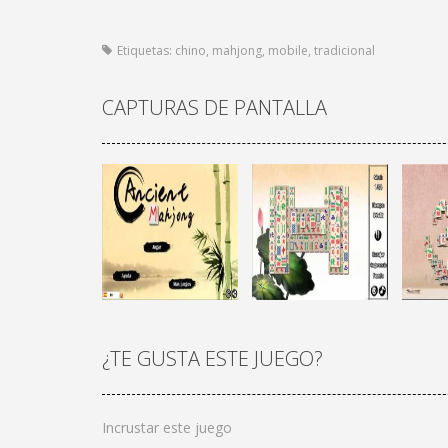
Etiquetas:
chino
,
mahjong
,
mobile
,
tradicional
CAPTURAS DE PANTALLA
¿TE GUSTA ESTE JUEGO?
¡JUGAR
Zoom
¡JUGAR
Zoom
Incrustar este juego