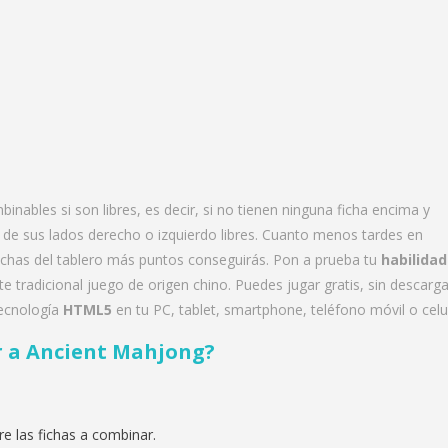
inables si son libres, es decir, si no tienen ninguna ficha encima y
de sus lados derecho o izquierdo libres. Cuanto menos tardes en
fichas del tablero más puntos conseguirás. Pon a prueba tu
habilidad
e tradicional juego de origen chino. Puedes jugar gratis, sin descarga
tecnología
HTML5
en tu PC, tablet, smartphone, teléfono móvil o celul
 a Ancient Mahjong
?
re las fichas a combinar.