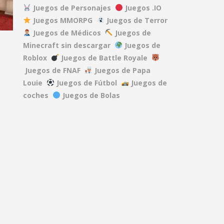
Juegos de Personajes
Juegos .IO
63K
Juegos MMORPG
Juegos de Terror
DEAD RAILS
Juegos de Médicos
Juegos de
27.5K
Minecraft sin descargar
Juegos de
Roblox
Juegos de Battle Royale
REPO
Juegos de FNAF
Juegos de Papa
40.1K
Louie
Juegos de Fútbol
Juegos de
.5K
coches
Juegos de Bolas
A GAME ABOUT ..
15.2K
MINDWAVE
7.06K