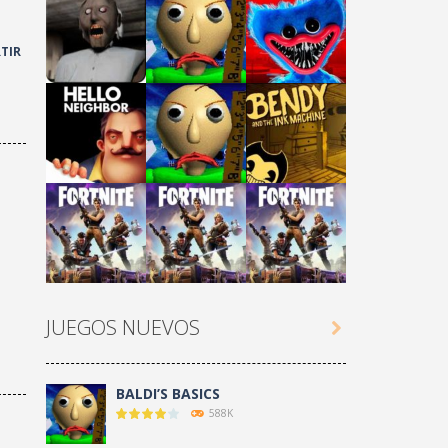
TIR
Play
Play
Play
Play
Play
Play
JUEGOS NUEVOS

Play
Play
Play
BALDI’S BASICS
588K