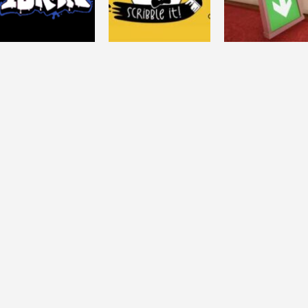
22.3K
16.2K
1
ACCIÓN
DESAFÍO MENTAL
FRIDAY NIGHT
SUPERLIMINAL
DESAFÍO MENTAL
FUNKIN
SCRIBBLE IT!
(Demo)
148K
32.7K
16