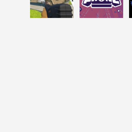
7.06K
12.4K
DESAFÍO MENTAL
POWERWASH
DESAFÍO MENTAL
SIMULATOR
GARTIC PHONE
14.5K
40.7K