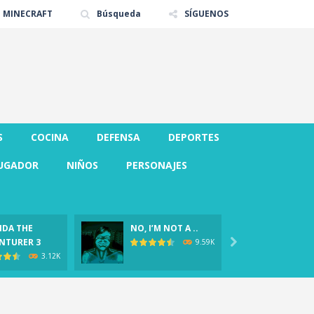
E MINECRAFT
Búsqueda
SÍGUENOS
S
COCINA
DEFENSA
DEPORTES
UGADOR
NIÑOS
PERSONAJES
DA THE
NO, I’M NOT A ..
CLOVER
NTURER 3

Demo)
9.59K
3.12K