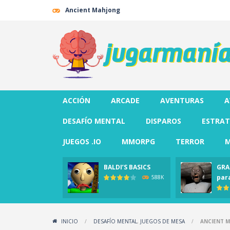
Ancient Mahjong
ACCIÓN
ARCADE
AVENTURAS
A
DESAFÍO MENTAL
DISPAROS
ESTRAT
JUEGOS .IO
MMORPG
TERROR
M
BALDI’S BASICS
GRA
par
588K
INICIO
/
DESAFÍO MENTAL
,
JUEGOS DE MESA
/
ANCIENT 