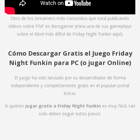
Otro de los streamers más conocidos que está publicando
vídeos sobre FNF es Bersgamer (mira una de sus gameplays
sobre el Mod más difícil de Friday Night Funkin
aquí
).
Cómo Descargar Gratis el Juego Friday
Night Funkin para PC (o jugar Online)
El juego ha sido lanzado por su desarrollador de forma
independiente y completamente gratis en el popular portal
itch.io.
Si quieres
jugar gratis a Friday Night Funkin
es muy fácil, tan
solo debes seguir estos pasos: