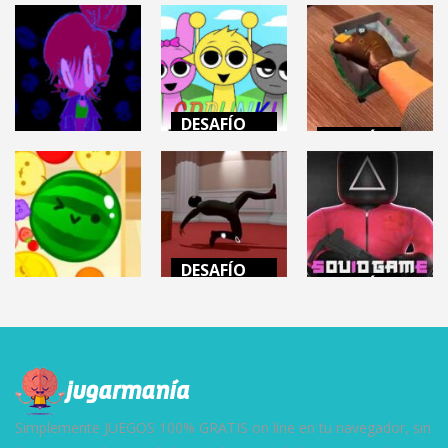
DESAFÍO
MENTAL
ACCIÓN
DESAFÍO
MENTAL
INCREDIBOX
CRIME SCENE
MINDWAVE
SPRUNKI
CLEANER
7.06K
12.4K
6.32K
DESAFÍO
MENTAL
ACCIÓN
DESAFÍO
MENTAL
THE
Roblox: SQUID
SUIKA GAME
PROFESSIONAL
GAME
22.4K
16.2K
45.3K
Simplemente JUEGOS 100% GRATIS on line en tu navegador, sin