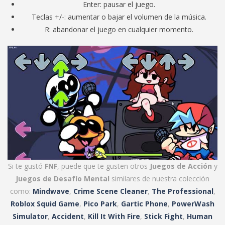
Enter: pausar el juego.
Teclas +/-: aumentar o bajar el volumen de la música.
R: abandonar el juego en cualquier momento.
Si te gustó
FNF
, puede que te gusten otros
Juegos de Acción
y
Juegos de Desafío Mental
similares de nuestra colección
como:
Mindwave
,
Crime Scene Cleaner
,
The Professional
,
Roblox Squid Game
,
Pico Park
,
Gartic Phone
,
PowerWash
Simulator
,
Accident
,
Kill It With Fire
,
Stick Fight
,
Human