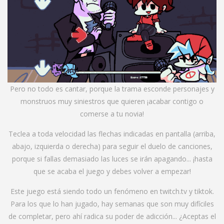
Pero no todo es cantar, porque la trama esconde personajes y
monstruos muy siniestros que quieren ¡acabar contigo o
comerse a tu novia!
Teclea a toda velocidad las flechas indicadas en pantalla (arriba,
abajo, izquierda o derecha) para seguir el duelo de canciones,
porque si fallas demasiado las luces se irán apagando... ¡hasta
que se acaba el juego y debes volver a empezar!
Este juego está siendo todo un fenómeno en
twitch.tv
y tiktok.
Para los que lo han jugado, hay semanas que son muy difíciles
de completar, pero ahí radica su poder de adicción... ¿Aceptas el