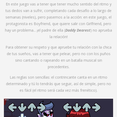
En este juego vas a tener que tener mucho sentido del ritmo y
tus dedos van a sufrir, completando cada desafío a lo largo de
semanas (niveles), pero pasemos a la acción: en este juego, el
protagonista es Boyfriend, que quiere salir con Girlfriend, pero
hay un problema... ¡el padre de ella (
Daddy Dearest
) no aprueba
la relación!
Para obtener su respeto y que apruebe tu relación con la chica
de tus sueños, vas a tener que pelear, pero no con los puños
sino cantando o rapeando en un batalla musical sin
precedentes.
Las reglas son sencillas: el contrincante canta en un ritmo
determinado y tú lo tendrás que seguir, así de simple, pero no
es fácil (el ritmo será cada vez más frenético).