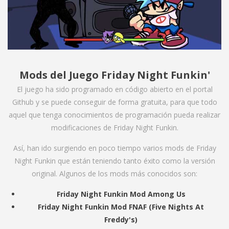
Mods del Juego Friday Night Funkin'
El juego ha sido programado en código abierto en el portal
Github y se puede conseguir de forma gratuita, para que todo
aquel que tenga conocimientos de programación pueda realizar
modificaciones de Friday Night Funkin.
Así, han ido surgiendo en poco tiempo varios mods de Friday
Night Funkin que están teniendo tanto éxito como la versión
original. Algunos de los mods más conocidos son:
Friday Night Funkin Mod Among Us
Friday Night Funkin Mod FNAF (Five Nights At
Freddy's)