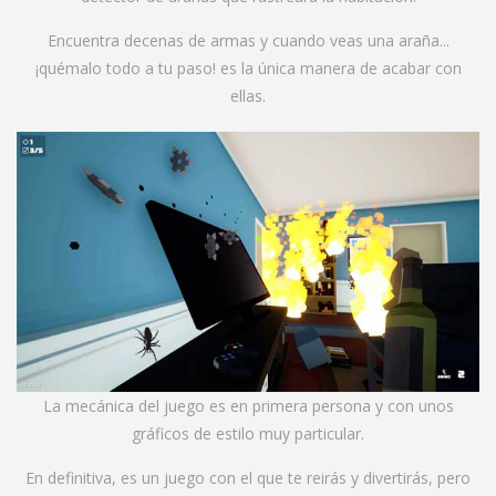
Encuentra decenas de armas y cuando veas una araña...
¡quémalo todo a tu paso! es la única manera de acabar con
ellas.
La mecánica del juego es en primera persona y con unos
gráficos de estilo muy particular.
En definitiva, es un juego con el que te reirás y divertirás, pero