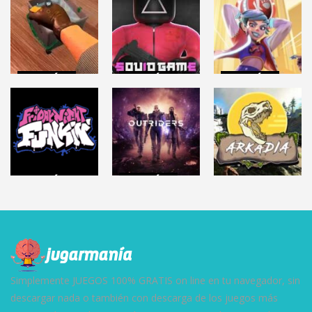
ACCIÓN
ACCIÓN
ACCIÓN
CRIME SCENE
Roblox: SQUID
KNOCKOUT
CLEANER
GAME
CITY
6.33K
45.3K
6.86K
ACCIÓN
ACCIÓN
FRIDAY NIGHT
OUTRIDERS
ACCIÓN
FUNKIN
(Demo)
ARKADIA
148K
6.01K
44K
Simplemente JUEGOS 100% GRATIS on line en tu navegador, sin
descargar nada o también con descarga de los juegos más