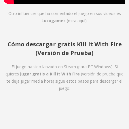
Otro influencer que ha comentado el juego en sus vídeos es
Luzugames
(mira
aquí
).
Cómo descargar gratis
Kill It With Fire
(Versión de Prueba)
El juego ha sido lanzado en Steam (para PC Windows). Si
quieres
jugar gratis a Kill It With Fire
(versión de prueba que
te deja jugar media hora) sigue estos pasos para descargar el
juego: