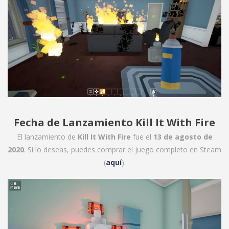
Fecha de Lanzamiento Kill It With Fire
El lanzamiento de
Kill It With Fire
fue el
13 de agosto de
2020
. Si lo deseas, puedes comprar el juego completo en Steam
(
aquí
).