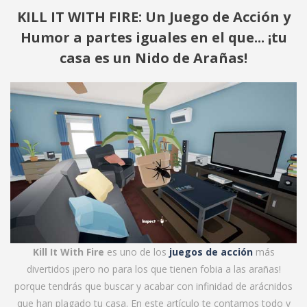
KILL IT WITH FIRE: Un Juego de Acción y
Humor a partes iguales en el que... ¡tu
casa es un Nido de Arañas!
Kill It With Fire
es uno de los
juegos de acción
más
divertidos ¡pero no para los que tienen fobia a las arañas!
porque tendrás que buscar y acabar con infinidad de arácnidos
que han plagado tu casa. En este artículo te contamos todo y