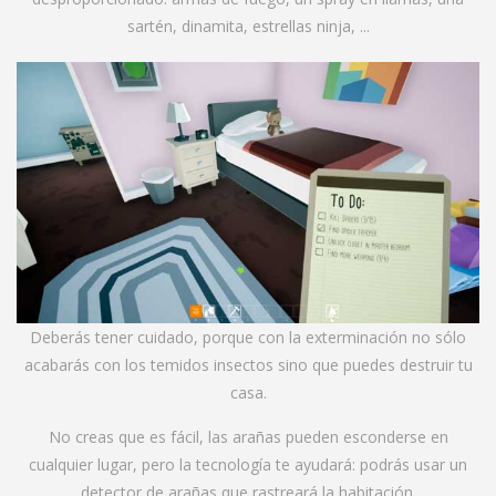
sartén, dinamita, estrellas ninja, ...
Deberás tener cuidado, porque con la exterminación no sólo
acabarás con los temidos insectos sino que puedes destruir tu
casa.
No creas que es fácil, las arañas pueden esconderse en
cualquier lugar, pero la tecnología te ayudará: podrás usar un
detector de arañas que rastreará la habitación.