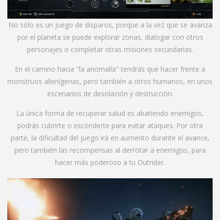
No sólo es un juego de disparos, porque a la vez que se avanza
por el planeta se puede explorar zonas, dialogar con otros
personajes o completar otras misiones secundarias.
En el camino hacia "la anomalía" tendrás que hacer frente a
monstruos alienígenas, pero también a otros humanos, en unos
escenarios de desolación y destrucción.
La única forma de recuperar salud es abatiendo enemigos,
podrás cubrirte o esconderte para evitar ataques. Por otra
parte, la dificultad del juego irá en aumento durante el avance,
pero también las recompensas al derrotar a enemigos, para
hacer más poderoso a tu Outrider.