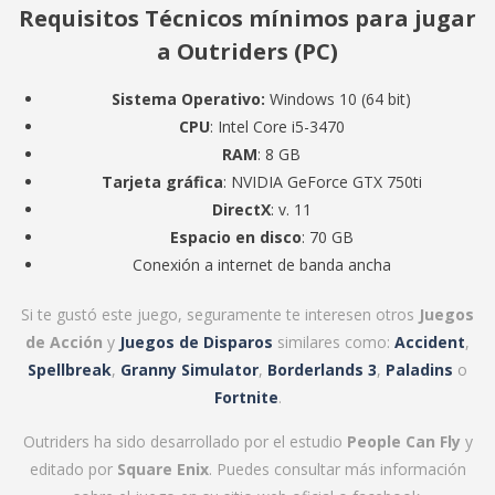
Requisitos Técnicos mínimos para jugar
a Outriders (PC)
Sistema Operativo:
Windows 10 (64 bit)
CPU
: Intel Core i5-3470
RAM
: 8 GB
Tarjeta gráfica
: NVIDIA GeForce GTX 750ti
DirectX
: v. 11
Espacio en disco
: 70 GB
Conexión a internet de banda ancha
Si te gustó este juego, seguramente te interesen otros
Juegos
de Acción
y
Juegos de Disparos
similares como:
Accident
,
Spellbreak
,
Granny Simulator
,
Borderlands 3
,
Paladins
o
Fortnite
.
Outriders ha sido desarrollado por el estudio
People Can Fly
y
editado por
Square Enix
. Puedes consultar más información