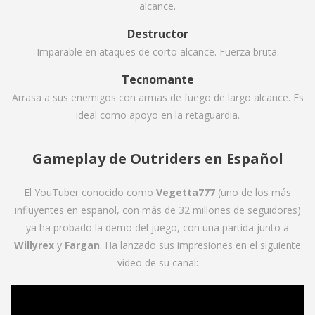
alcance.
Destructor
Imparable en ataques de corto alcance. Fuerza bruta.
Tecnomante
Arrasa a sus enemigos con armas de fuego de largo alcance. Es
ideal como apoyo en la retaguardia.
Gameplay de Outriders en Español
El YouTuber conocido como
Vegetta777
(uno de los más
influyentes en español, con más de 32 millones de seguidores)
ya ha probado la demo del juego, con una partida junto a
Willyrex
y
Fargan
. Ha lanzado sus impresiones en el siguiente
vídeo de su canal: