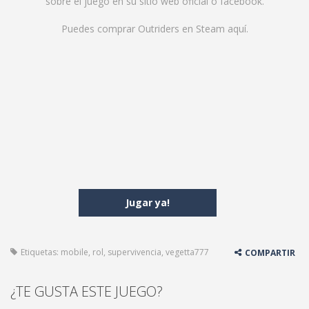
sobre el juego en su
sitio web oficial
o
facebook
.
Puedes comprar Outriders en Steam
aquí
.
Jugar ya!
Etiquetas:
mobile
,
rol
,
supervivencia
,
vegetta777
COMPARTIR
¿TE GUSTA ESTE JUEGO?