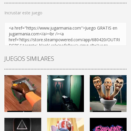
Incrustar este juego
JUEGOS SIMILARES
ACCIÓN
DISPAROS
DISPAROS
CRIME SCENE
DEPPART
SKIBIDI TOILET
CLEANER
PROTOTYPE
(Juego)