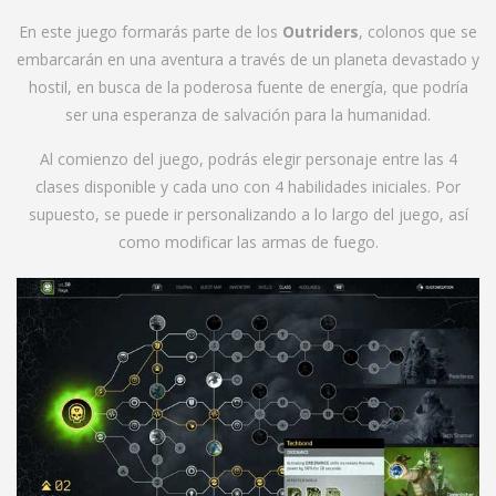
En este juego formarás parte de los
Outriders
, colonos que se
embarcarán en una aventura a través de un planeta devastado y
hostil, en busca de la poderosa fuente de energía, que podría
ser una esperanza de salvación para la humanidad.
Al comienzo del juego, podrás elegir personaje entre las 4
clases disponible y cada uno con 4 habilidades iniciales. Por
supuesto, se puede ir personalizando a lo largo del juego, así
como modificar las armas de fuego.