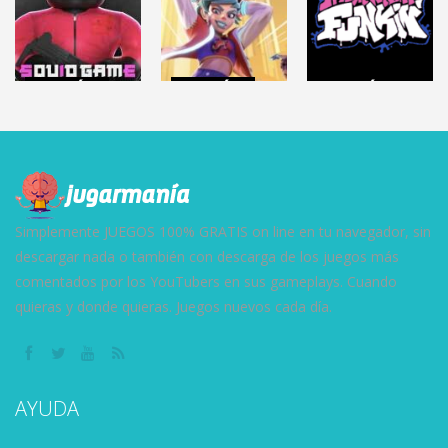
6.33K
4.64K
7.55K
ACCIÓN
ACCIÓN
ACCIÓN
Roblox: SQUID
KNOCKOUT
FRIDAY NIGHT
GAME
CITY
FUNKIN
45.3K
6.86K
148K
Simplemente JUEGOS 100% GRATIS on line en tu navegador, sin
descargar nada o también con descarga de los juegos más
comentados por los YouTubers en sus gameplays. Cuando
quieras y donde quieras. Juegos nuevos cada día.
AYUDA