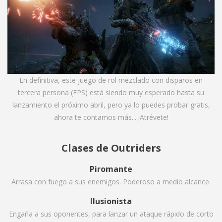
En definitiva, este juego de rol mezclado con disparos en
tercera persona (FPS) está siendo muy esperado hasta su
lanzamiento el próximo abril, pero ya lo puedes probar gratis,
ahora te contamos más... ¡Atrévete!
Clases de Outriders
Piromante
Arrasa con fuego a sus enemigos. Poderoso a medio alcance.
Ilusionista
Engaña a sus oponentes, para lanzar un ataque rápido de corto