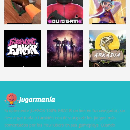
ACCIÓN
ACCIÓN
ACCIÓN
CRIME SCENE
Roblox: SQUID
KNOCKOUT
CLEANER
GAME
CITY
6.33K
45.3K
6.85K
ACCIÓN
ACCIÓN
FRIDAY NIGHT
OUTRIDERS
ACCIÓN
FUNKIN
(Demo)
ARKADIA
148K
6.01K
44K
Simplemente JUEGOS 100% GRATIS on line en tu navegador, sin
descargar nada o también con descarga de los juegos más
comentados por los YouTubers en sus gameplays. Cuando