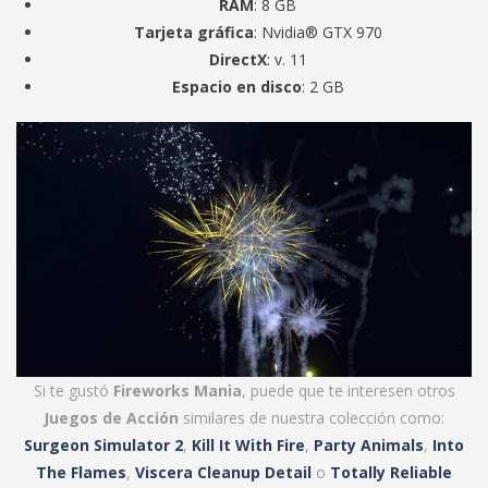
RAM
: 8 GB
Tarjeta gráfica
: Nvidia® GTX 970
DirectX
: v. 11
Espacio en disco
: 2 GB
Si te gustó
Fireworks Mania
, puede que te interesen otros
Juegos de Acción
similares de nuestra colección como:
Surgeon Simulator 2
,
Kill It With Fire
,
Party Animals
,
Into
The Flames
,
Viscera Cleanup Detail
o
Totally Reliable