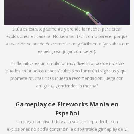
Sitúalos estrategicamente y prende la mecha, para crear
explosiones en cadena. No será tan fácil como parece, porque
la reacción se puede descontrolar muy fácilmente (ya sabes que
es peligroso jugar con fuego).
En definitiva es un simulador muy divertido, donde no sólo
puedes crear bellos espectáculos sino también tragedias y que
promete muchas risas (nuestra recomendación: juega con
amigos)... ¿enciendes la mecha?
Gameplay de Fireworks Mania en
Español
Un juego tan divertido y a la vez tan impredecible en
explosiones no podía contar sin la disparatada gameplay de El