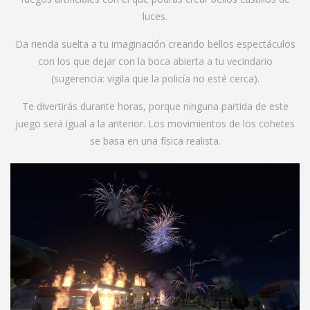
luces.
Da rienda suelta a tu imaginación creando bellos espectáculos
con los que dejar con la boca abierta a tu vecindario
(sugerencia: vigila que la policía no esté cerca).
Te divertirás durante horas, porque ninguna partida de este
juego será igual a la anterior. Los movimientos de los cohetes
se basa en una física realista.