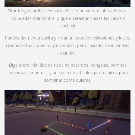
Tirar fuegos artificiales hacia el cielo no sólo resulta adictivo...
¡los puedes tirar contra lo que quieras! ¡incluidas las casas o
coches!
Puedes dar rienda suelta y crear un caos de explosiones y luces,
creando situaciones muy divertidas, pero cuidado: no incendies
la ciudad.
Elige entre infinidad de tipos de petardos, bengalas, bombas
luminosas, cohetes... y un sinfín de artículos pirotécnicos para
combinar como quieras.