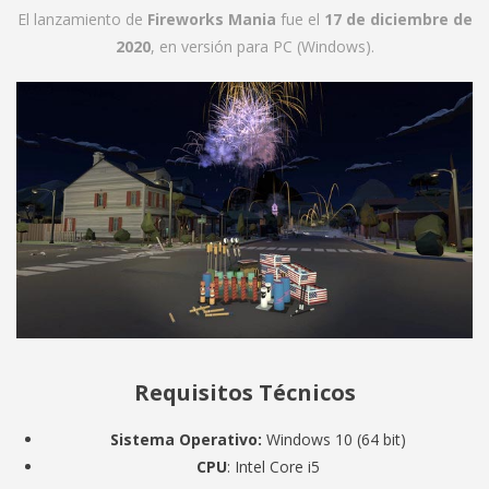
El lanzamiento de
Fireworks Mania
fue el
17 de diciembre de
2020
, en versión para PC (Windows).
Requisitos Técnicos
Sistema Operativo:
Windows 10 (64 bit)
CPU
: Intel Core i5