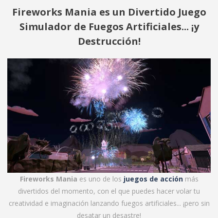
Fireworks Mania es un Divertido Juego
Simulador de Fuegos Artificiales... ¡y
Destrucción!
Fireworks Mania
es uno de los
juegos de acción
más
divertidos del momento, con el que puedes hacer volar tu
creatividad e imaginación lanzando fuegos artificiales... ¡pero sin
desatar un desastre!