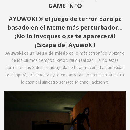
GAME INFO
AYUWOKI ® el juego de terror para pc
basado en el Meme más perturbador...
¡No lo invoques o se te aparecerá!
¡Escapa del Ayuwoki!
Ayuwoki
es un
juego de miedo
de lo más terrorífico y bizarro
de los últimos tiempos. Reto viral o realidad... ¡si no estás
dormido a las 3 de la madrugada se te aparecerá! La curiosidad
te atrapará, lo invocarás y te encontrarás en una casa siniestra:
la casa del siniestro ser (¿es Michael Jackson?).