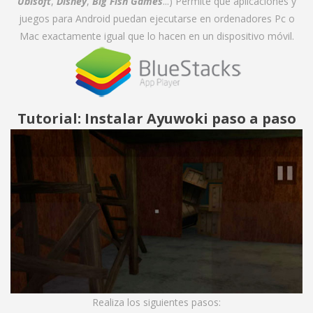
Ubisoft
,
Disney
,
Big Fish Games
...) Permite que aplicaciones y
juegos para Android puedan ejecutarse en ordenadores Pc o
Mac exactamente igual que lo hacen en un dispositivo móvil.
Tutorial: Instalar Ayuwoki paso a paso
Realiza los siguientes pasos: