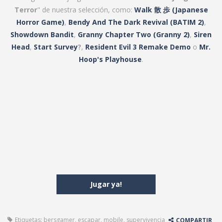
Terror
" de nuestra selección, como:
Walk 散 歩 (Japanese
Horror Game)
,
Bendy And The Dark Revival
(BATIM 2)
,
Showdown Bandit
,
Granny Chapter Two (Granny 2)
,
Siren
Head
,
Start Survey
?
,
Resident Evil 3 Remake Demo
o
Mr.
Hoop's Playhouse
.
Jugar ya!
Etiquetas:
bersgamer
,
escapar
,
mobile
,
supervivencia
COMPARTIR