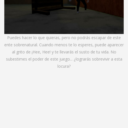
Puedes hacer lo que quieras, pero no podrás escapar de este
ente sobrenatural. Cuando menos te lo esperes, puede aparecer
al grito de ¡Hee, Hee! y te llevarás el susto de tu vida. No
subestimes el poder de este juego... ¿lograrás sobrevivir a esta
locura?