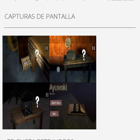
CAPTURAS DE PANTALLA
¡JUGAR
Zoom
¡JUGAR
Zoom