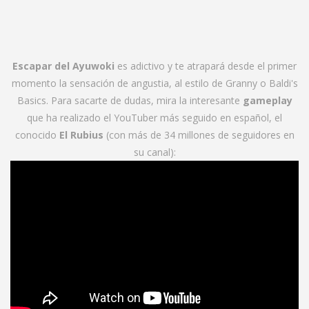
Escapar del Ayuwoki
es adictivo y te atrapará desde el primer
momento la sensación de angustia, al estilo de Granny o Baldi's
Basics. Para sacarte de dudas, mira la interesante
gameplay
que ha realizado el YouTuber más seguido en español, el
conocido
El Rubius
(con más de 34 millones de seguidores en
su canal):