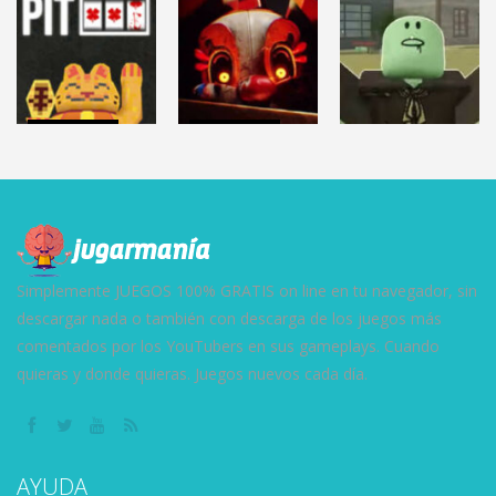
AMANDA THE
HUMAN
HELLMART
ADVENTURER 3
(Demo)
2.87K
3.12K
9.6K
TERROR
TERROR
ROBLOX
CLOVERPIT
FNAF: Secret
(Juego Demo)
of the Mimic
DEAD RAILS
8.64K
13.1K
27.5K
Simplemente JUEGOS 100% GRATIS on line en tu navegador, sin
descargar nada o también con descarga de los juegos más
comentados por los YouTubers en sus gameplays. Cuando
quieras y donde quieras. Juegos nuevos cada día.
AYUDA