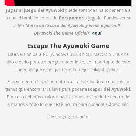
Jugar al juego del Ayuwoki
puede ser toda una experiencia a
la que el también conocido
Bersgamer
a jugado. Puedes ver su
vídeo "
Entro en la casa del Ayuwoki y viene a por mi!! -
(Ayuwoki The Game Oficial)
"
aquí
.
Escape The Ayuwoki Game
Esta versión para PC (Windows 32-64 bits), MacOs o Linux ha
sido creado por otro programador indie. Lo importante de este
juego es que es el que tiene la mejor calidad gráfica.
El argumento es similar a otros: estás atrapado en una casa y
tienes que encontrar la llave para poder
escapar del Ayuwoki
.
Para ello deberás explorar habitaciones, esconderte dentro de
armarios y todo lo que se te ocurra para burlar al extraño ser.
Descarga gratis aquí: