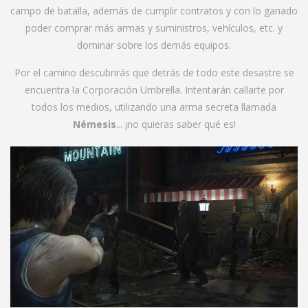
campo de batalla, además de cumplir contratos y con lo ganado
poder comprar más armas y suministros, vehículos, etc. y
dominar sobre los demás equipos.
Por el camino descubrirás que detrás de todo este desastre se
encuentra la Corporación Umbrella. Intentarán callarte por
todos los medios, utilizando una arma secreta llamada
Némesis
... ¡no quieras saber qué es!