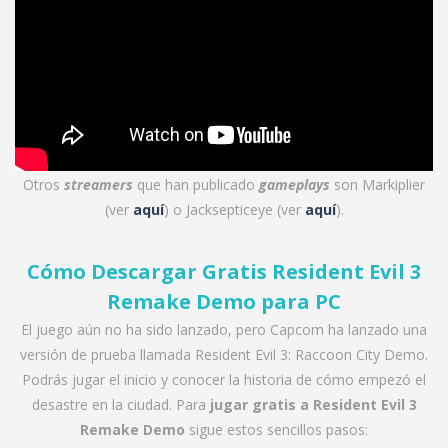
Otros
streamers
que han publicado
gameplays
son Markiplier
(ver
aquí
) o Jacksepticeye (ver
aquí
).
Cómo Descargar Gratis Resident Evil 3
Remake Demo para PC
El juego aún no ha sido lanzado, pero Capcom ha lanzado una
versión de prueba llamada Resident Evil 3: Raccoon City Demo.
Podrás jugar el inicio y conocer la historia de cómo empezó el
desastre en la ciudad. Para
jugar gratis a
Resident Evil 3
Remake Demo
sigue estos sencillos pasos: