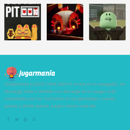
TERROR
NO, I’M NOT A
TERROR
AMANDA THE
HUMAN
HELLMART
ADVENTURER 3
(Demo)
2.86K
3.12K
9.59K
TERROR
TERROR
ROBLOX
CLOVERPIT
FNAF: Secret
(Juego Demo)
of the Mimic
DEAD RAILS
8.61K
13.1K
27.5K
Simplemente JUEGOS 100% GRATIS on line en tu navegador, sin
descargar nada o también con descarga de los juegos más
comentados por los YouTubers en sus gameplays. Cuando
quieras y donde quieras. Juegos nuevos cada día.