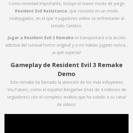
Como novedad importante, incluye el nuevo modo de juego
Resident Evil Resistance
, que consiste en un modo
multijugador, en el que 4 jugadores online se enfrentarán al
temido Cerebro.
Jugar a Resident Evil 3 Remake
te transportará a la acción
adictiva del survival horror original y si no habías jugado nunca...
¡a qué esperas!
Gameplay de Resident Evil 3 Remake
Demo
Este remake ha llamado la atención de los más influyentes
YouTubers, como el español Bergamer (más de 4 millones de
seguidores) con el completo análisis que ha subido a su canal
de vídeos: