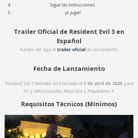
Sigue las instrucciones.
¡A jugar!
Trailer Oficial de Resident Evil 3 en
Español
Puedes ver aquí el
trailer oficial
de lanzamiento.
Fecha de Lanzamiento
Resident Evil 3 Remake será lanzado el
3 de abril de 2020
, para
PC y videoconsolas Xbox One y PlayStation 4.
Requisitos Técnicos (Mínimos)