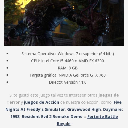
Sistema Operativo: Windows 7 o superior (64 bits)
CPU: Intel Core i5 4460 o AMD FX 6300
RAM: 8 GB
Tarjeta gráfica: NVIDIA GeForce GTX 760
DirectX: versión 11.0
Si te gustó este juego tal vez te interesen otros
juegos de
Terror
y
juegos de Acción
de nuestra colección, como:
Five
Nights At Freddy's Simulator
,
Gravewood High
,
Daymare:
1998
,
Resident Evil 2 Remake Demo
o
Fortnite Battle
Royale
.