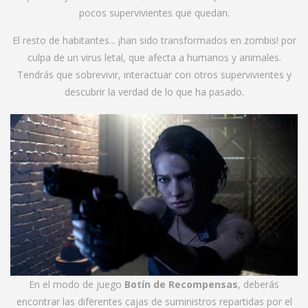
pocos supervivientes que quedan.
El resto de habitantes... ¡han sido transformados en zombis! por
culpa de un virus letal, que afecta a humanos y animales.
Tendrás que sobrevivir, interactuar con otros supervivientes y
descubrir la verdad de lo que ha pasado.
En el modo de juego
Botín de Recompensas
, deberás
encontrar las diferentes cajas de suministros repartidas por el