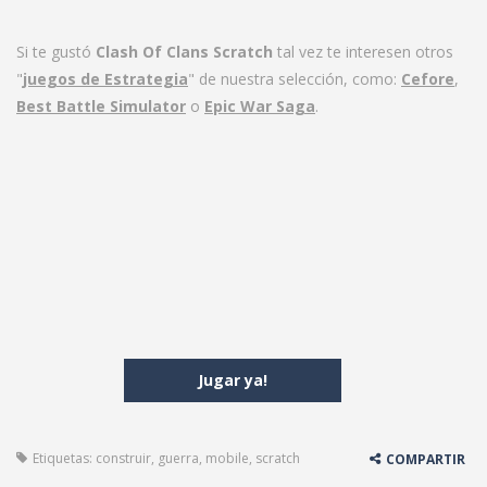
Si te gustó
Clash Of Clans Scratch
tal vez te interesen otros
"
juegos de Estrategia
" de nuestra selección, como:
Cefore
,
Best Battle Simulator
o
Epic War Saga
.
Jugar ya!
Etiquetas:
construir
,
guerra
,
mobile
,
scratch
COMPARTIR