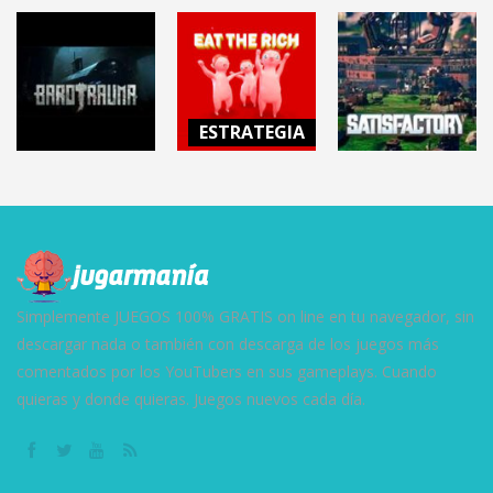
COOKIE
DEATH AND
KERBAL SPACE
CLICKER
TAXES
PROGRAM
11.2K
5.91K
10.5K
ESTRATEGIA
EAT THE RICH
AVENTURAS
(Black Friday
ESTRATEGIA
SATISFACTORY
Simulator)
BAROTRAUMA
(Alpha)
6.3K
7.81K
12K
Simplemente JUEGOS 100% GRATIS on line en tu navegador, sin
descargar nada o también con descarga de los juegos más
comentados por los YouTubers en sus gameplays. Cuando
quieras y donde quieras. Juegos nuevos cada día.