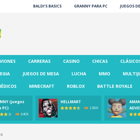
BALDI’S BASICS
GRANNY PARA PC
JUEGOS D
VIONES
CARRERAS
CASINO
CHICAS
CLÁSICO
EGIA
JUEGOS DE MESA
LUCHA
MMO
MULTIJ
ÉDICOS
MINECRAFT
ROBLOX
BATTLE ROYALE
NNY (juegos
HELLMART
AMAN
a PC)
ADVE
2.86K
640K
OR