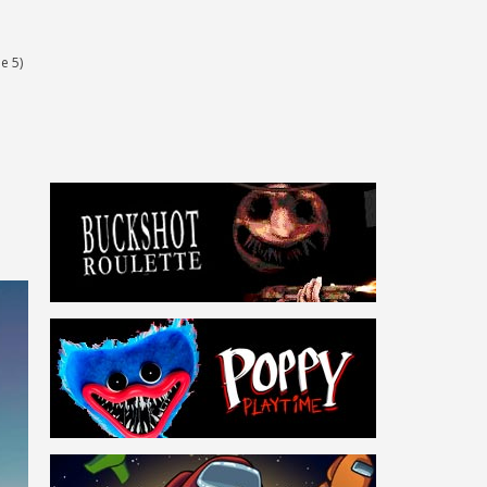
e 5)
s