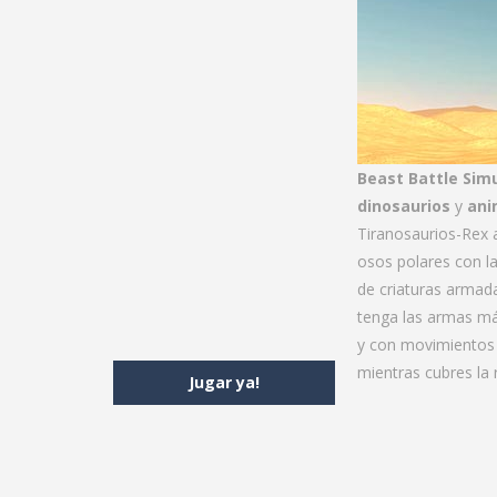
Beast Battle Sim
dinosaurios
y
ani
Tiranosaurios-Rex 
osos polares con la
de criaturas armada
tenga las armas má
y con movimientos b
mientras cubres la 
Jugar ya!