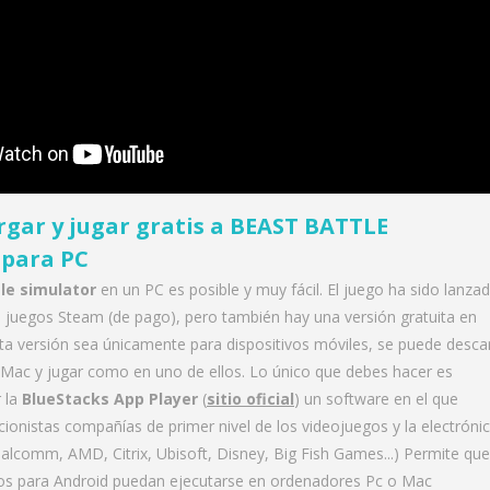
gar y jugar gratis a
BEAST BATTLE
para PC
le simulator
en un PC es posible y muy fácil. El juego ha sido lanza
e juegos Steam (de pago), pero también hay una versión gratuita en
ta versión sea únicamente para dispositivos móviles, se puede desca
o Mac y jugar como en uno de ellos. Lo único que debes hacer es
r la
BlueStacks App Player
(
sitio oficial
) un software en el que
ionistas compañías de primer nivel de los videojuegos y la electróni
alcomm, AMD, Citrix, Ubisoft, Disney, Big Fish Games...) Permite que
gos para Android puedan ejecutarse en ordenadores Pc o Mac