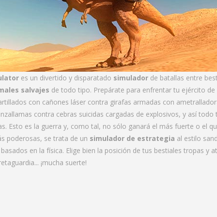
ulator
es un divertido y disparatado
simulador
de batallas entre best
males salvajes
de todo tipo. Prepárate para enfrentar tu ejército de
artillados con cañones láser contra girafas armadas con ametrallador
nzallamas contra cebras suicidas cargadas de explosivos, y así todo 
s. Esto es la guerra y, como tal, no sólo ganará el más fuerte o el q
s poderosas, se trata de un
simulador de estrategia
al estilo san
asados en la física. Elige bien la posición de tus bestiales tropas y a
retaguardia... ¡mucha suerte!