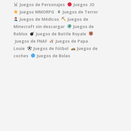
Juegos de Personajes
Juegos .IO
Juegos MMORPG
Juegos de Terror
DEAD RAILS
Juegos de Médicos
Juegos de
27.5K
Minecraft sin descargar
Juegos de
Roblox
Juegos de Battle Royale
REPO
Juegos de FNAF
Juegos de Papa
40.1K
Louie
Juegos de Fútbol
Juegos de
coches
Juegos de Bolas
A GAME ABOUT ..
15.2K
MINDWAVE
7.06K