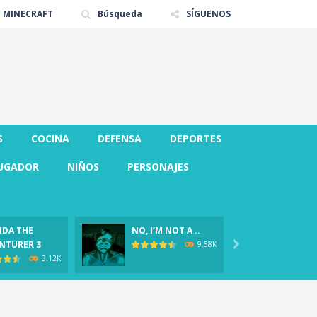
E MINECRAFT
Búsqueda
SÍGUENOS
S
COCINA
DEFENSA
DEPORTES
UGADOR
NIÑOS
PERSONAJES
DA THE
NO, I’M NOT A ..
CLOVER
NTURER 3

Demo)
9.58K
3.12K