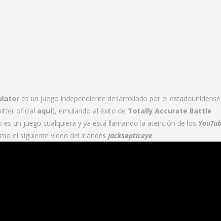
ulator
es un juego independiente desarrollado por el estadounidense
itter oficial
aquí
), emulando al éxito de
Totally Accurate Battle
o es un juego cualquiera y ya está llamando la atención de los
YouTub
mo el siguiente vídeo del irlandés
jacksepticeye
: