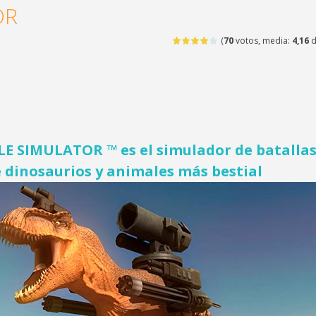
OR
(
70
votos, media:
4,16
d
E SIMULATOR ™ es el simulador de batalla
e dinosaurios y animales más bestial