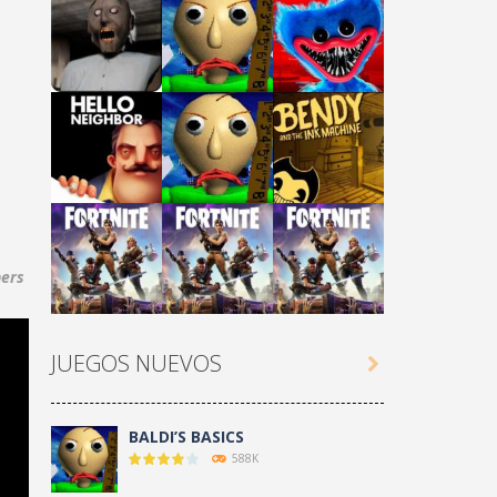
Play
Play
Play
ers
Play
Play
Play
JUEGOS NUEVOS

Play
Play
Play
BALDI’S BASICS
588K