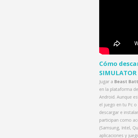
Cómo descar
SIMULATOR 
Jugar a
Beast Batt
en la plataforma d
Android. Aunque es
el juego en tu Pc 
descargar e instala
participan como acc
(Samsung, Intel, Qu
aplicaciones y jue