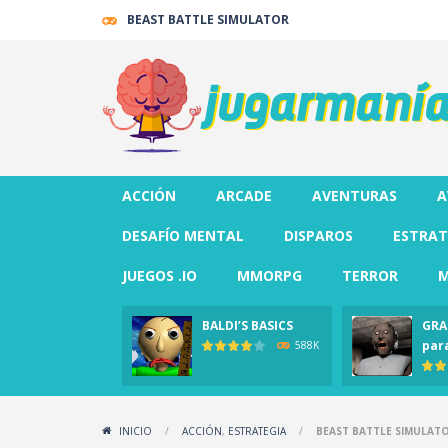
BEAST BATTLE SIMULATOR
ACCIÓN
ARCADE
AVENTURAS
A
DESAFÍO MENTAL
DISPAROS
ESTRAT
JUEGOS .IO
MMORPG
TERROR
M
BALDI’S BASICS
GRA
par
588K
INICIO
/
ACCIÓN
,
ESTRATEGIA
/
BEAST BATTLE SIMULAT