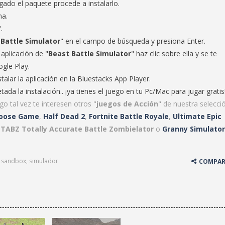
ado el paquete procede a instalarlo.
ma.
.
Battle Simulator
" en el campo de búsqueda y presiona Enter.
aplicación de "
Beast Battle Simulator
" haz clic sobre ella y se te
ogle Play.
stalar la aplicación en la Bluestacks App Player.
ada la instalación.. ¡ya tienes el juego en tu Pc/Mac para jugar gratis
go tal vez te interesen otros "
juegos de Acción
" de nuestra selecci
Goose Game
,
Half Dead 2
,
Fortnite Battle Royale
,
Ultimate Epic
,
TABZ Totally Accurate Battle Zombielator
o
Granny Simulator
,
sandbox
,
simulador
COMPAR