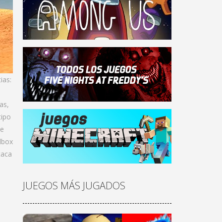
ias:
as,
tipo
ue
dbox
taca
JUEGOS MÁS JUGADOS