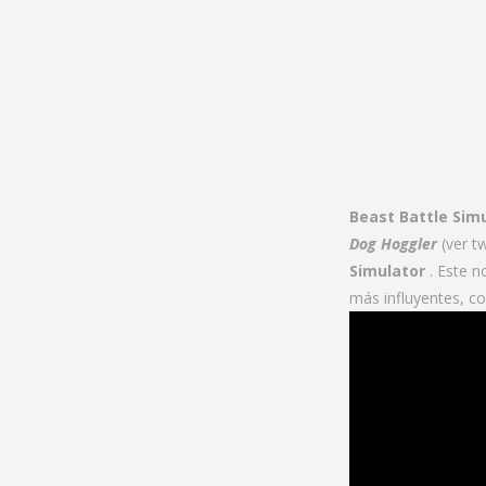
Beast Battle Sim
Dog Hoggler
(ver tw
Simulator
. Este n
más influyentes, co