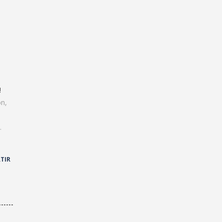
!
ón,
.
TIR