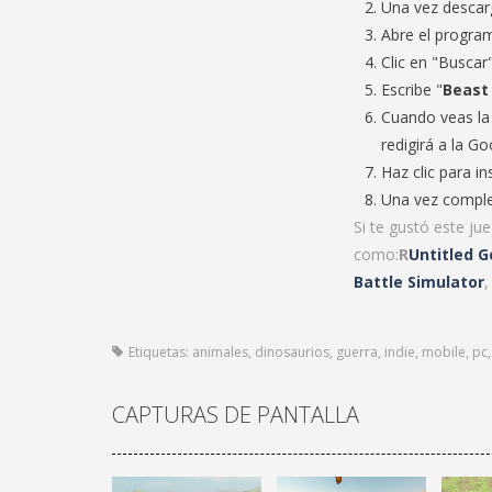
Una vez descarg
Abre el progra
Clic en "Buscar"
Escribe "
Beast 
Cuando veas la 
redigirá a la Go
Haz clic para in
Una vez complet
Si te gustó este jue
como:
R
Untitled 
Battle Simulator
Etiquetas:
animales
,
dinosaurios
,
guerra
,
indie
,
mobile
,
pc
CAPTURAS DE PANTALLA