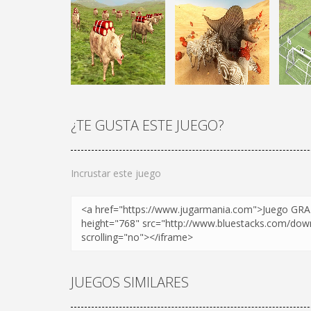
¿TE GUSTA ESTE JUEGO?
¡JUGAR
Zoom
¡JUGAR
Zoom
Incrustar este juego
JUEGOS SIMILARES