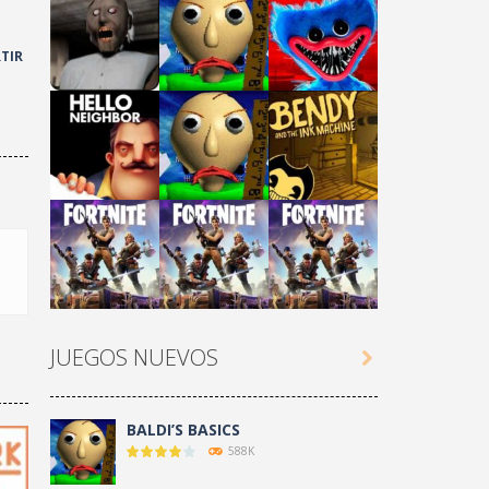
TIR
Play
Play
Play
Play
Play
Play
JUEGOS NUEVOS

Play
Play
Play
BALDI’S BASICS
588K