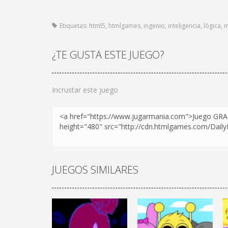
Etiquetas:
html5
,
htmlgames
,
ingenio
,
inteligencia
,
lógica
,
m
¿TE GUSTA ESTE JUEGO?
Incrustar este juego
JUEGOS SIMILARES