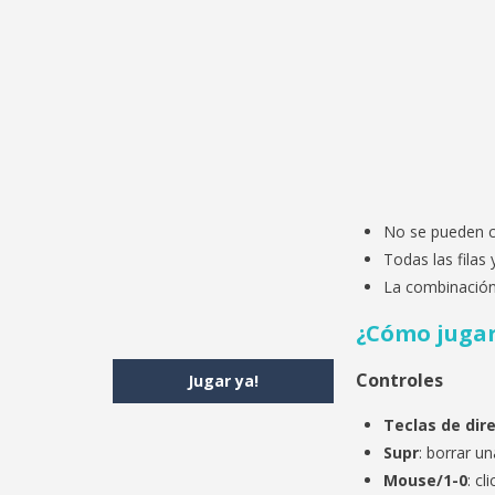
No se pueden c
Todas las fila
La combinación 
¿Cómo jugar
Controles
Jugar ya!
Teclas de dir
Supr
: borrar u
Mouse/1-0
: cl