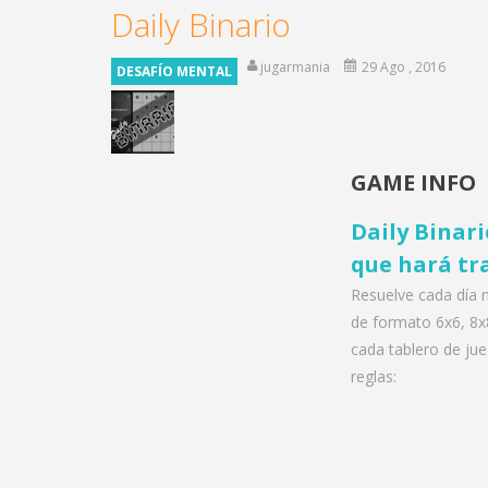
Daily Binario
jugarmania
29 Ago , 2016
DESAFÍO MENTAL
GAME INFO
Daily Binar
que hará tr
Resuelve cada día 
de formato 6x6, 8x
cada tablero de jue
reglas: