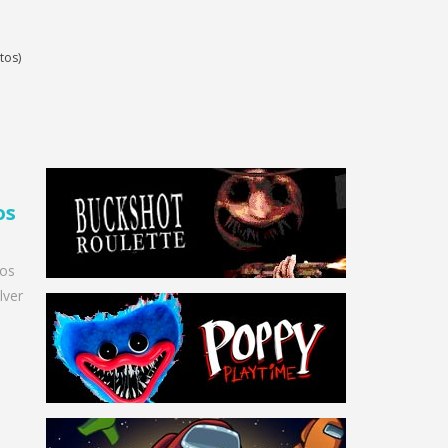
tos)
os
ros
lver