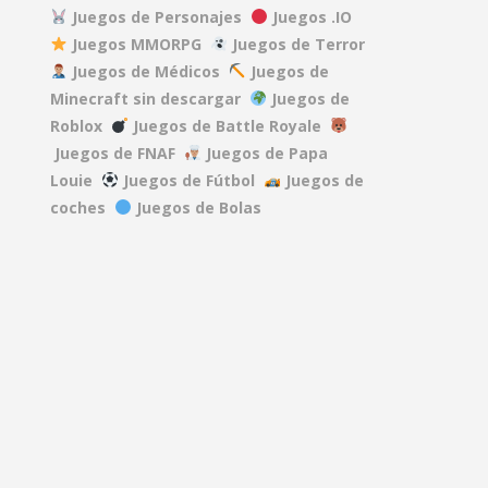
Juegos de Personajes
Juegos .IO
Juegos MMORPG
Juegos de Terror
DEAD RAILS
Juegos de Médicos
Juegos de
27.5K
Minecraft sin descargar
Juegos de
Roblox
Juegos de Battle Royale
REPO
Juegos de FNAF
Juegos de Papa
40.1K
Louie
Juegos de Fútbol
Juegos de
coches
Juegos de Bolas
A GAME ABOUT ..
15.2K
MINDWAVE
7.06K