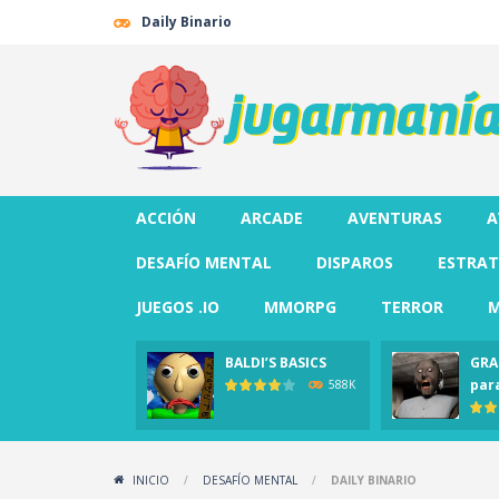
Daily Binario
ACCIÓN
ARCADE
AVENTURAS
A
DESAFÍO MENTAL
DISPAROS
ESTRAT
JUEGOS .IO
MMORPG
TERROR
M
BALDI’S BASICS
GRA
par
588K
INICIO
/
DESAFÍO MENTAL
/
DAILY BINARIO