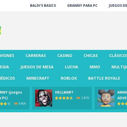
BALDI’S BASICS
GRANNY PARA PC
JUEGOS D
VIONES
CARRERAS
CASINO
CHICAS
CLÁSICO
EGIA
JUEGOS DE MESA
LUCHA
MMO
MULTIJ
ÉDICOS
MINECRAFT
ROBLOX
BATTLE ROYALE
NNY (juegos
HELLMART
AMAN
a PC)
ADVE
2.87K
640K