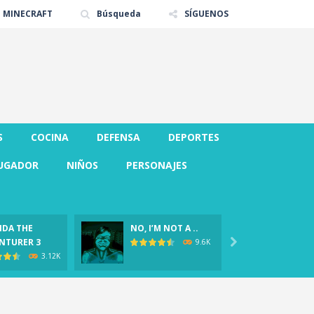
E MINECRAFT
Búsqueda
SÍGUENOS
S
COCINA
DEFENSA
DEPORTES
UGADOR
NIÑOS
PERSONAJES
DA THE
NO, I’M NOT A ..
CLOVER
NTURER 3

Demo)
9.6K
3.12K