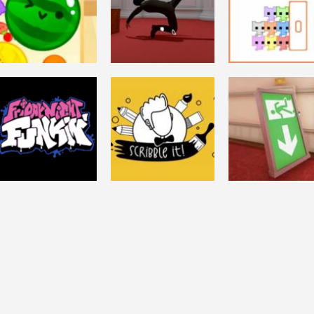
DESAFÍO MENTAL
THE
DESAFÍO MENTAL
DESAFÍO MENTAL
SUIKA GAME
PROFESSIONAL
PICO PARK
22.4K
16.2K
1
ACCIÓN
DESAFÍO MENTAL
FRIDAY NIGHT
SUPERLIMINAL
DESAFÍO MENTAL
FUNKIN
SCRIBBLE IT!
(Demo)
148K
32.8K
16