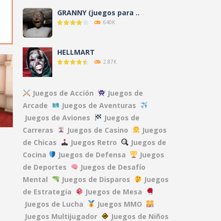
GRANNY (juegos para ..
640K
HELLMART
2.87K
AMANDA THE ..
Juegos de Acción
Juegos de
3.12K
Arcade
Juegos de Aventuras
63K
Juegos de Aviones
Juegos de
Carreras
Juegos de Casino
Juegos
NO, I’M NOT A ..
9.6K
de Chicas
Juegos Retro
Juegos de
Cocina
Juegos de Defensa
Juegos
de Deportes
Juegos de Desafío
CLOVERPIT (Juego ..
Mental
Juegos de Disparos
Juegos
8.63K
.5K
de Estrategia
Juegos de Mesa
Juegos de Lucha
Juegos MMO
FNAF: Secret of the ..
Juegos Multijugador
Juegos de Niños
13.1K