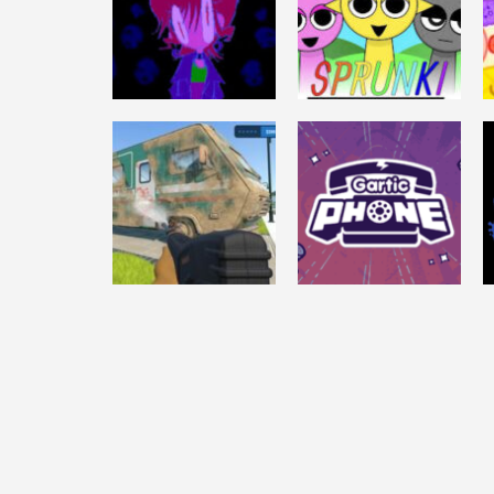
DESAFÍO MENTAL
INCREDIBOX
DESAFÍO MENTAL
MINDWAVE
SPRUNKI
7.06K
12.4K
DESAFÍO MENTAL
POWERWASH
DESAFÍO MENTAL
SIMULATOR
GARTIC PHONE
14.5K
40.7K