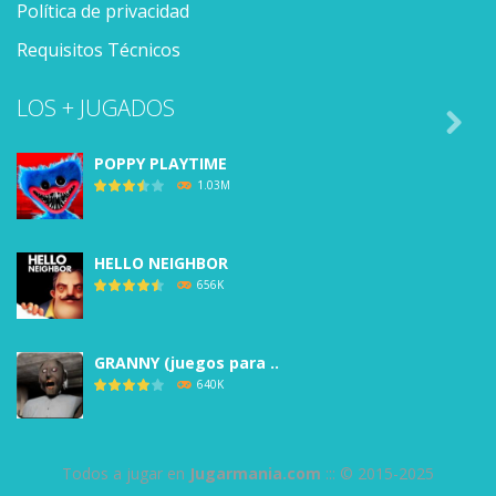
Política de privacidad
Requisitos Técnicos
LOS + JUGADOS

POPPY PLAYTIME
1.03M
HELLO NEIGHBOR
656K
GRANNY (juegos para ..
640K
BALDI’S BASICS
Todos a jugar en
Jugarmania.com
::: © 2015-2025
588K