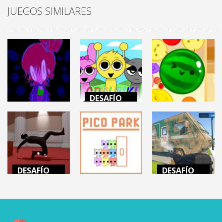
JUEGOS SIMILARES
DESAFÍO
MENTAL
DESAFÍO
DESAFÍO
MENTAL
MENTAL
INCREDIBOX
MINDWAVE
SPRUNKI
SUIKA GAME
7.06K
12.4K
22.4K
DESAFÍO
DESAFÍO
MENTAL
MENTAL
DESAFÍO
MENTAL
THE
POWERWASH
PROFESSIONAL
PICO PARK
SIMULATOR