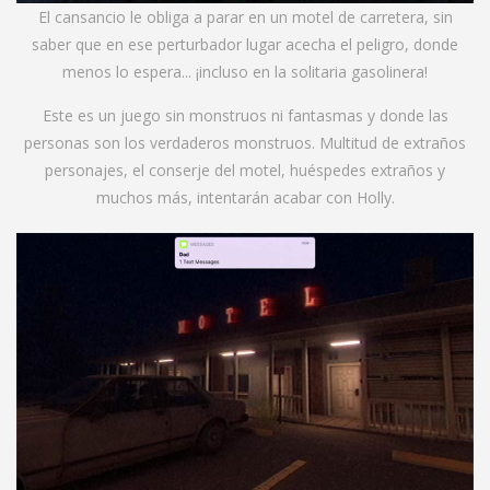
El cansancio le obliga a parar en un motel de carretera, sin
saber que en ese perturbador lugar acecha el peligro, donde
menos lo espera... ¡incluso en la solitaria gasolinera!
Este es un juego sin monstruos ni fantasmas y donde las
personas son los verdaderos monstruos. Multitud de extraños
personajes, el conserje del motel, huéspedes extraños y
muchos más, intentarán acabar con Holly.