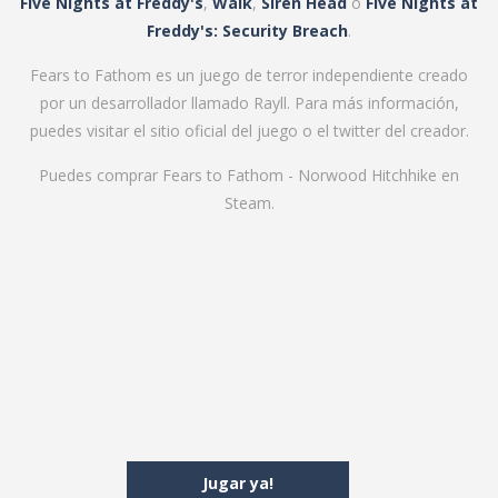
Five Nights at Freddy's
,
Walk
,
Siren Head
o
Five Nights at
Freddy's: Security Breach
.
Fears to Fathom es un juego de terror independiente creado
por un desarrollador llamado Rayll. Para más información,
puedes visitar el
sitio oficial del juego
o el
twitter
del creador.
Puedes comprar Fears to Fathom - Norwood Hitchhike
en
Steam
.
Jugar ya!