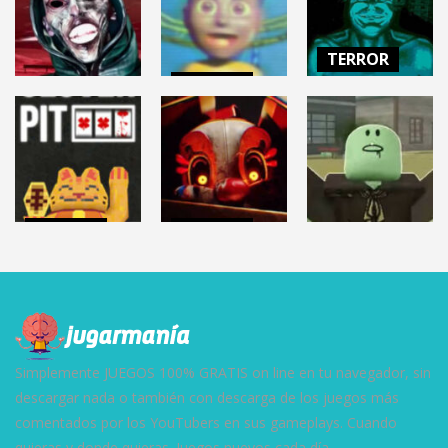
TERROR
TERROR
NO, I’M NOT A
TERROR
AMANDA THE
HUMAN
HELLMART
ADVENTURER 3
(Demo)
2.86K
3.12K
9.59K
TERROR
TERROR
ROBLOX
CLOVERPIT
FNAF: Secret
(Juego Demo)
of the Mimic
DEAD RAILS
8.62K
13.1K
27.5K
Simplemente JUEGOS 100% GRATIS on line en tu navegador, sin
descargar nada o también con descarga de los juegos más
comentados por los YouTubers en sus gameplays. Cuando
quieras y donde quieras. Juegos nuevos cada día.