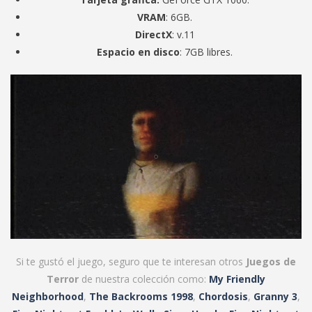
VRAM
: 6GB.
DirectX
: v.11
Espacio en disco
: 7GB libres.
Si te gustó el juego, seguro que te interesan otros
Juegos de
Terror
de nuestra colección como:
My Friendly
Neighborhood
,
The Backrooms 1998
,
Chordosis
,
Granny 3
,