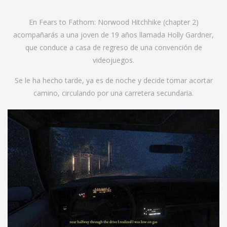
En Fears to Fathom: Norwood Hitchhike (chapter 2)
acompañarás a una joven de 19 años llamada Holly Gardner,
que conduce a casa de regreso de una convención de
videojuegos.
Se le ha hecho tarde, ya es de noche y decide tomar acortar
camino, circulando por una carretera secundaria.