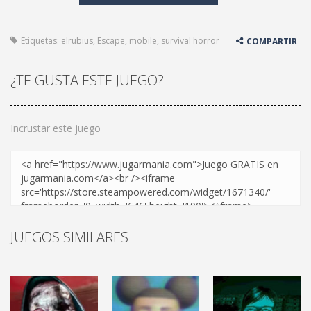
Etiquetas:
elrubius
,
Escape
,
mobile
,
survival horror
COMPARTIR
¿TE GUSTA ESTE JUEGO?
Incrustar este juego
JUEGOS SIMILARES