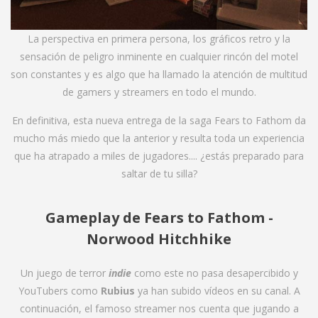
La perspectiva en primera persona, los gráficos retro y la
sensación de peligro inminente en cualquier rincón del motel
son constantes y es algo que ha llamado la atención de multitud
de gamers y streamers en todo el mundo.
En definitiva, esta nueva entrega de la saga Fears to Fathom da
mucho más miedo que la anterior y resulta toda un experiencia
que ha atrapado a miles de jugadores.... ¿estás preparado para
saltar de tu silla?
Gameplay de Fears to Fathom -
Norwood Hitchhike
Un juego de terror
indie
como este no pasa desapercibido y
YouTubers como
Rubius
ya han subido vídeos en su canal. A
continuación, el famoso streamer nos cuenta que jugando a