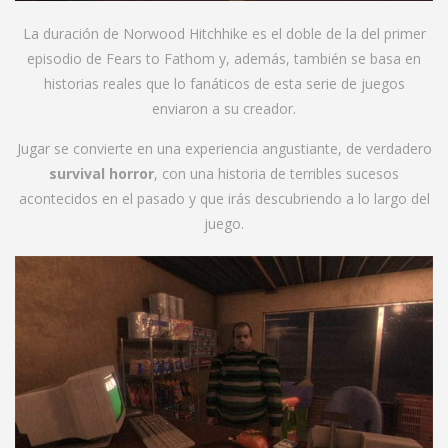
La duración de Norwood Hitchhike es el doble de la del primer
episodio de Fears to Fathom y, además, también se basa en
historias reales que lo fanáticos de esta serie de juegos
enviaron a su creador.
Jugar se convierte en una experiencia angustiante, de verdadero
survival horror
, con una historia de terribles sucesos
acontecidos en el pasado y que irás descubriendo a lo largo del
juego.