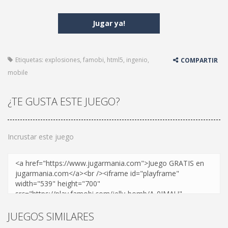
Jugar ya!
Etiquetas:
explosiones
,
famobi
,
html5
,
ingenio
,
COMPARTIR
mobile
¿TE GUSTA ESTE JUEGO?
Incrustar este juego
JUEGOS SIMILARES