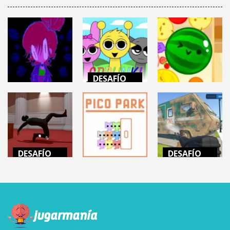
DESAFÍO
MENTAL
DESAFÍO
DESAFÍO
MENTAL
MENTAL
INCREDIBOX
MINDWAVE
SPRUNKI
SUIKA GAME
7.06K
12.4K
22.3K
DESAFÍO
DESAFÍO
MENTAL
MENTAL
DESAFÍO
MENTAL
THE
POWERWASH
PROFESSIONAL
PICO PARK
SIMULATOR
16.2K
163K
14.5K