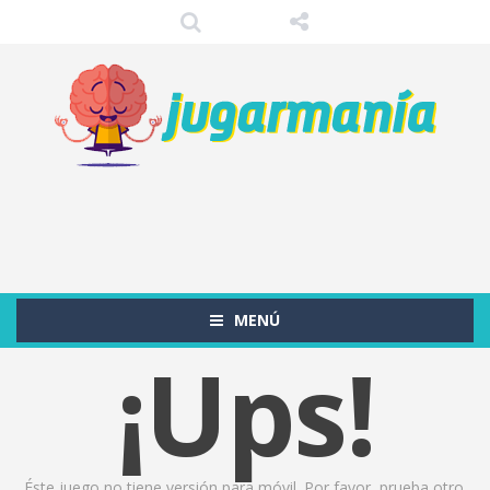
MENÚ
¡Ups!
Éste juego no tiene versión para móvil. Por favor, prueba otro.