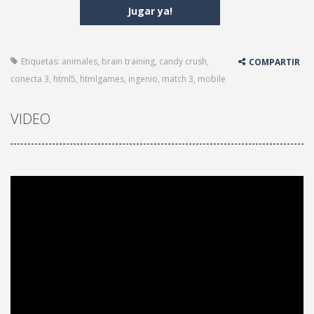
Jugar ya!
Etiquetas:
animales
,
brain training
,
candy crush
,
COMPARTIR
conecta 3
,
html5
,
htmlgames
,
ingenio
,
match 3
,
mobile
VIDEO