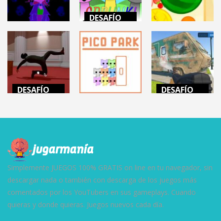
DESAFÍO
MENTAL
DESAFÍO
DESAFÍO
MENTAL
MENTAL
INCREDIBOX
MINDWAVE
SPRUNKI
SUIKA GAME
7.07K
12.4K
22.4K
DESAFÍO
DESAFÍO
MENTAL
MENTAL
DESAFÍO
MENTAL
THE
POWERWASH
PROFESSIONAL
PICO PARK
SIMULATOR
16.2K
163K
14.5K
Simplemente JUEGOS 100% GRATIS on line en tu navegador, sin
descargar nada o también con descarga de los juegos más
comentados por los YouTubers en sus gameplays. Cuando
quieras y donde quieras. Juegos nuevos cada día.