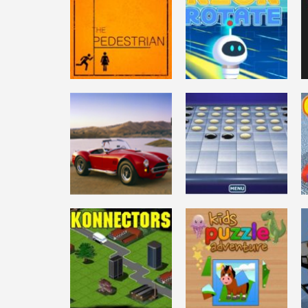
DESAFÍO MENTAL
Super Scary
AVENTURAS
CHUCHEL
Stacker
46.1K
3.77K
DESAFÍO MENTAL
DESAFÍO MENTAL
THE PEDESTRIAN
Neon Rotate
8.03K
3.37K
DESAFÍO MENTAL
DESAFÍO MENTAL
Retro Red Car
3D Reversi
3.07K
3.79K