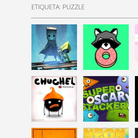
ETIQUETA: PUZZLE
AVENTURAS
LITTLE
DESAFÍO MENTAL
NIGHTMARES II
DONUT COUNTY
22.1K
10.2K