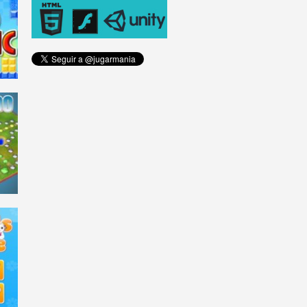
WS
55K
41K
34K