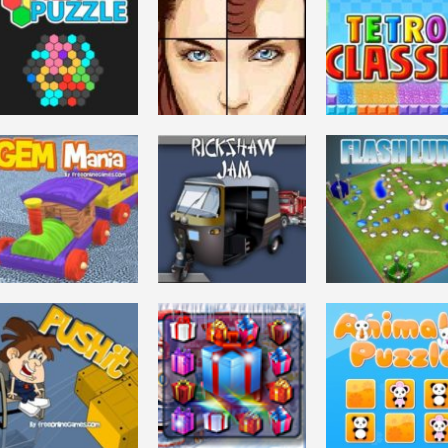
DESAFÍO MENTAL
ARCADE
BAD DREAM:
TROLL FACE
TERROR
MY LAST FRIDAY
COMA
QUEST TV SHO
4.62K
6.66K
5.
DESAFÍO MENTAL
Yalgames 2016
New Year Blast
DESAFÍO MENTAL
ARCADE
Hex Puzzle
Escape
Tetro Classic
3.64K
2.71K
3.
DESAFÍO MENTAL
DESAFÍO MENTAL
JUEGOS DE MESA
Gem Mania
RICKSHAW JAM
FLASH LUDO
3.28K
2.91K
5.