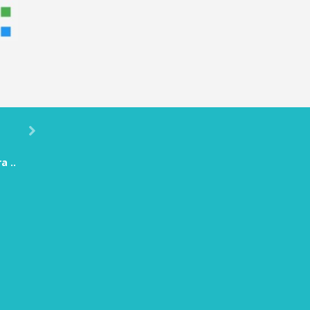
05K
36K

a ..