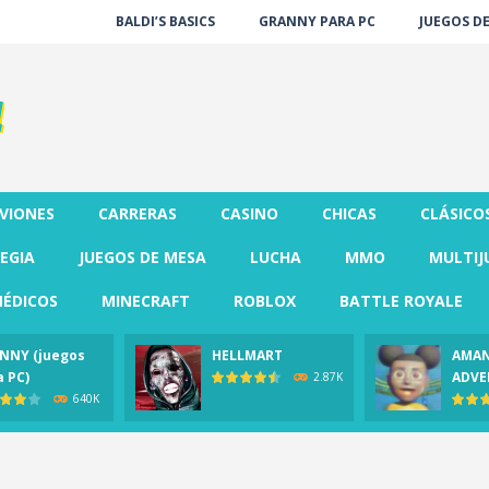
BALDI’S BASICS
GRANNY PARA PC
JUEGOS D
VIONES
CARRERAS
CASINO
CHICAS
CLÁSICO
EGIA
JUEGOS DE MESA
LUCHA
MMO
MULTIJ
ÉDICOS
MINECRAFT
ROBLOX
BATTLE ROYALE
NNY (juegos
HELLMART
AMAN
a PC)
ADVE
2.87K
640K