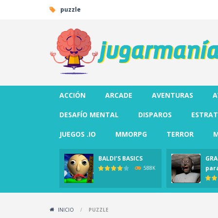
puzzle
ACCIÓN
ARCADE
AVENTURAS
A
DESAFÍO MENTAL
DISPAROS
ESTRAT
JUEGOS .IO
MMORPG
TERROR
M
BALDI’S BASICS
GRA
par
588K
INICIO
/
PUZZLE