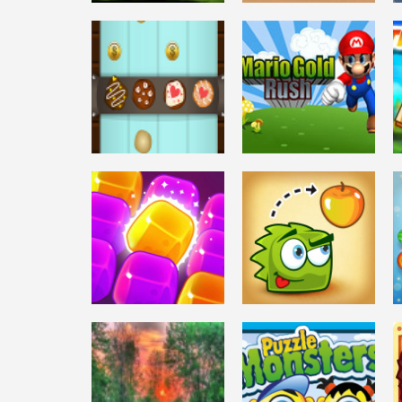
DESAFÍO MENTAL
KIDS PUZZLE
CARRERAS
Konnectors
ADVENTURE
3.75K
4.13K
CHICAS
Funny Cookie
ARCADE
Factory
Mario Gold Rush
3.65K
3.63K
DESAFÍO MENTAL
DESAFÍO MENTAL
2020! Jelly Time
Mango Mania