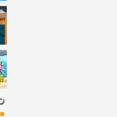
14K
3.6K