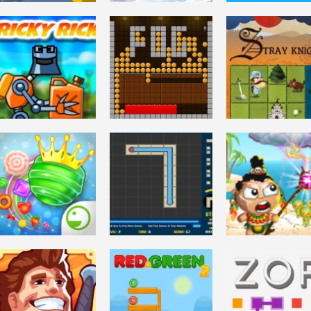
DESAFÍO MENTAL
WINTER GIFT
DESAFÍO MENTAL
DESAFÍO MENTAL
PUSH IT
MANIA
Animals Puzzle
3.1K
2.78K
4.
DESAFÍO MENTAL
DESAFÍO MENTAL
DESAFÍO MENTAL
Tricky Rick
Knockers
Stray Knight
2.97K
3.35K
CHICAS
DESAFÍO MENTAL
DESAFÍO MENTAL
Jelly Rock Ola
Pipe Mania
Aborigines