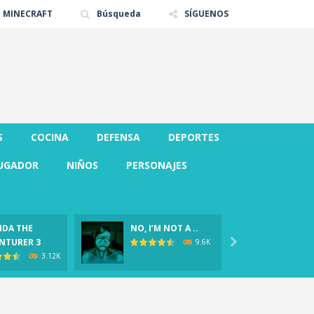
E MINECRAFT
Búsqueda
SÍGUENOS
S
COCINA
DEFENSA
DEPORTES
UGADOR
NIÑOS
PERSONAJES
DA THE
NO, I’M NOT A ..
CLOVER
NTURER 3

Demo)
9.6K
3.12K