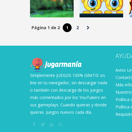
3.19K
3.23K
Página 1 de 2
1
2
DESAFÍO MENTAL
Lake Wissota
DESAFÍO MENTAL
Jigsaw
Puzzle Monsters
AYUD
2.7K
3.23K
Aviso Le
Simplemente JUEGOS 100% GRATIS on
Contact
line en tu navegador, sin descargar nada
Más info
o también con descarga de los juegos
Nuestro
más comentados por los YouTubers en
Política
sus gameplays. Cuando quieras y donde
Política 
quieras. Juegos nuevos cada día.
Requisit