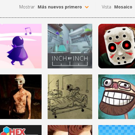
Mostrar
Más nuevos primero
Vista
Mosaico
DESAFÍO MENTAL
ACCIÓN
ONE HAND
FRIDAY THE 13T
DESAFÍO MENTAL
CLAPPING
INCH BY INCH
KILLER PUZZLE
95.4K
13.8K
15