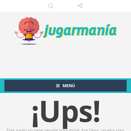
MENÚ
¡Ups!
Éste juego no tiene versión para móvil. Por favor, prueba otro.