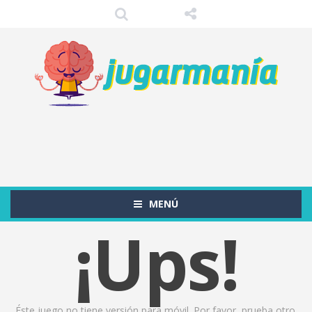
MENÚ
¡Ups!
Éste juego no tiene versión para móvil. Por favor, prueba otro.