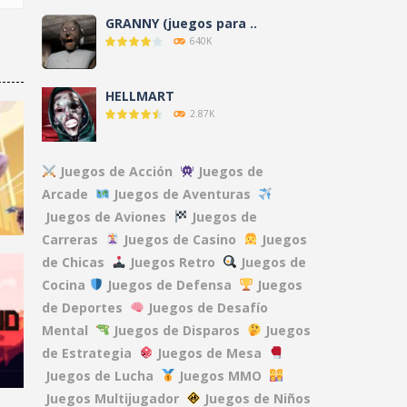
GRANNY (juegos para ..
640K
HELLMART
2.87K
AMANDA THE ..
Juegos de Acción
Juegos de
3.12K
Arcade
Juegos de Aventuras
Juegos de Aviones
Juegos de
Carreras
Juegos de Casino
Juegos
NO, I’M NOT A ..
9.6K
de Chicas
Juegos Retro
Juegos de
Cocina
Juegos de Defensa
Juegos
de Deportes
Juegos de Desafío
CLOVERPIT (Juego ..
Mental
Juegos de Disparos
Juegos
Y
8.63K
85K
de Estrategia
Juegos de Mesa
Juegos de Lucha
Juegos MMO
FNAF: Secret of the ..
Juegos Multijugador
Juegos de Niños
13.1K