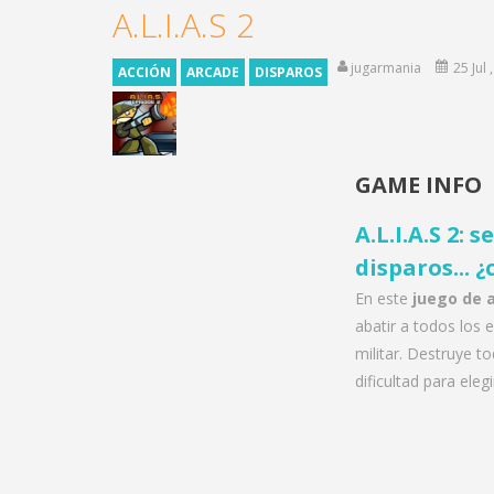
A.L.I.A.S 2
jugarmania
25 Jul 
ACCIÓN
ARCADE
DISPAROS
GAME INFO
A.L.I.A.S 2:
disparos... 
En este
juego de 
abatir a todos los 
militar. Destruye t
dificultad para elegi