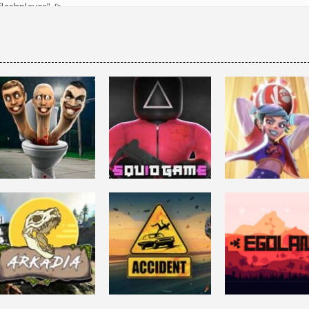
DISPAROS
ACCIÓN
SKIBIDI TOILET
Roblox: SQUID
ACCIÓN
(Juego)
GAME
KNOCKOUT CIT
7.54K
45.3K
6.