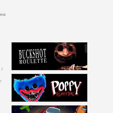
tos)
 y
e