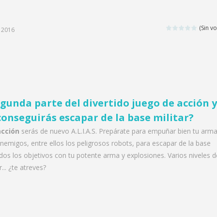
(Sin vo
, 2016
 segunda parte del divertido juego de acción y
¿conseguirás escapar de la base militar?
acción
serás de nuevo A.L.I.A.S. Prepárate para empuñar bien tu arma
enemigos, entre ellos los peligrosos robots, para escapar de la base
odos los objetivos con tu potente arma y explosiones. Varios niveles d
r... ¿te atreves?