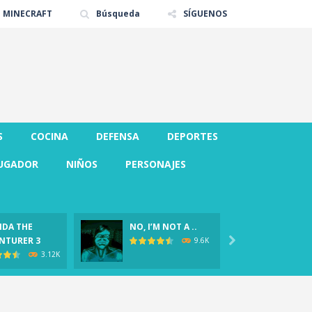
E MINECRAFT
Búsqueda
SÍGUENOS
S
COCINA
DEFENSA
DEPORTES
UGADOR
NIÑOS
PERSONAJES
DA THE
NO, I’M NOT A ..
CLOVER
NTURER 3

Demo)
9.6K
3.12K