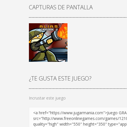
CAPTURAS DE PANTALLA
¿TE GUSTA ESTE JUEGO?
¡JUGAR
Zoom
Incrustar este juego