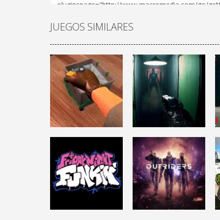
JUEGOS SIMILARES
ACCIÓN
DISPAROS
CRIME SCENE
DEPPART
CLEANER
PROTOTYPE
6.32K
4.63K