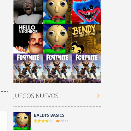
Play
Play
Play
Play
Play
Play
JUEGOS NUEVOS

Play
Play
Play
BALDI’S BASICS
588K