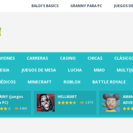
BALDI’S BASICS
GRANNY PARA PC
JUEGOS D
VIONES
CARRERAS
CASINO
CHICAS
CLÁSICO
EGIA
JUEGOS DE MESA
LUCHA
MMO
MULTIJ
ÉDICOS
MINECRAFT
ROBLOX
BATTLE ROYALE
NNY (juegos
HELLMART
AMAN
a PC)
ADVE
2.87K
640K