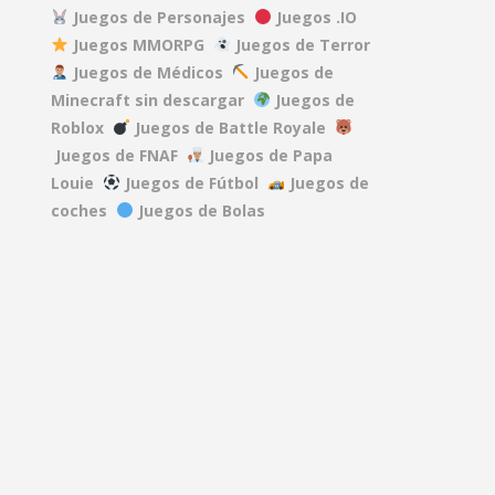
Juegos de Personajes
Juegos .IO
Juegos MMORPG
Juegos de Terror
DEAD RAILS
Juegos de Médicos
Juegos de
27.5K
)
Minecraft sin descargar
Juegos de
.2K
Roblox
Juegos de Battle Royale
REPO
Juegos de FNAF
Juegos de Papa
40.1K
Louie
Juegos de Fútbol
Juegos de
coches
Juegos de Bolas
A GAME ABOUT ..
15.2K
MINDWAVE
7.06K