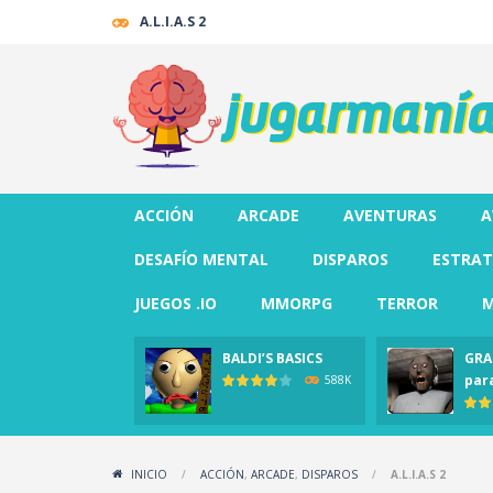
A.L.I.A.S 2
ACCIÓN
ARCADE
AVENTURAS
A
DESAFÍO MENTAL
DISPAROS
ESTRAT
JUEGOS .IO
MMORPG
TERROR
M
BALDI’S BASICS
GRA
par
588K
INICIO
/
ACCIÓN
,
ARCADE
,
DISPAROS
/
A.L.I.A.S 2