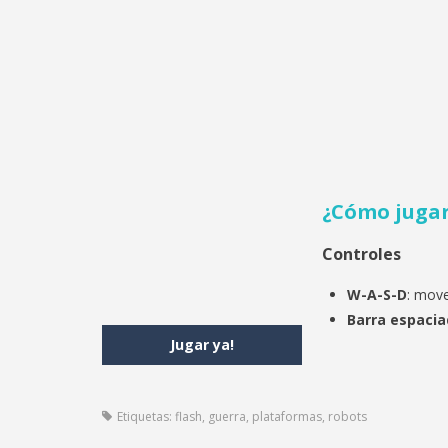
¿Cómo juga
Controles
W-A-S-D
: move
Barra espacia
Jugar ya!
Etiquetas:
flash
,
guerra
,
plataformas
,
robots