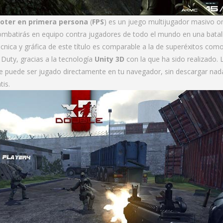
oter en primera persona
(
FPS
) es un juego multijugador masivo on
combatirás en equipo contra jugadores de todo el mundo en una batal
écnica y gráfica de este título es comparable a la de superéxitos com
f Duty, gracias a la tecnología
Unity 3D
con la que ha sido realizado. 
ue puede ser jugado directamente en tu navegador, sin descargar nad
is.