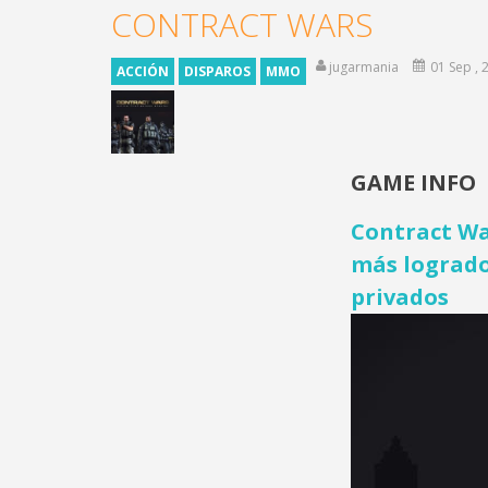
CONTRACT WARS
jugarmania
01 Sep , 
ACCIÓN
DISPAROS
MMO
GAME INFO
Contract Wa
más logrado
privados