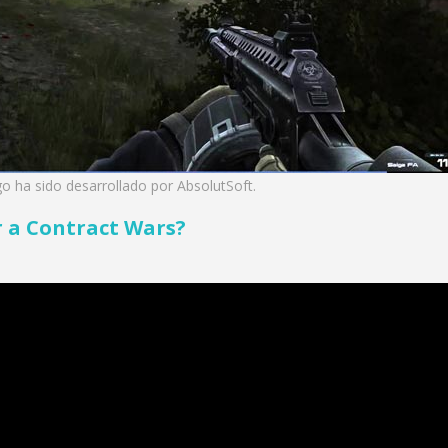
go ha sido desarrollado por
AbsolutSoft
.
r a
Contract Wars?