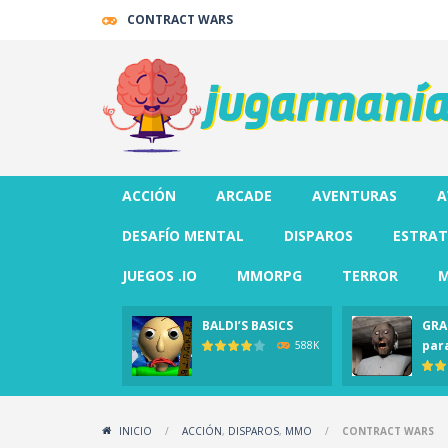
CONTRACT WARS
ACCIÓN
ARCADE
AVENTURAS
A
DESAFÍO MENTAL
DISPAROS
ESTRAT
JUEGOS .IO
MMORPG
TERROR
M
BALDI’S BASICS
GRA
par
588K
INICIO
/
ACCIÓN
,
DISPAROS
,
MMO
/
CONTRACT WARS