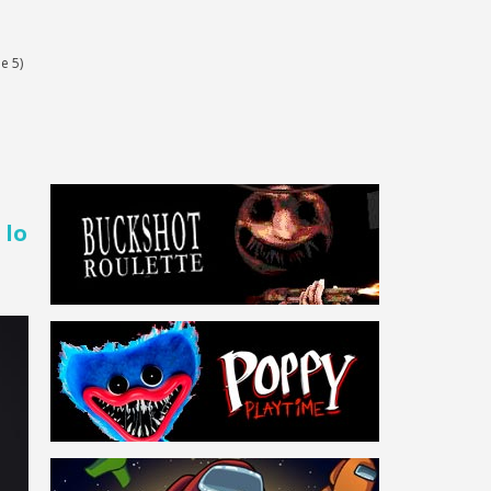
e 5)
 lo