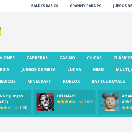
BALDI’S BASICS
GRANNY PARA PC
JUEGOS D
VIONES
CARRERAS
CASINO
CHICAS
CLÁSICO
EGIA
JUEGOS DE MESA
LUCHA
MMO
MULTIJ
ÉDICOS
MINECRAFT
ROBLOX
BATTLE ROYALE
NNY (juegos
HELLMART
AMAN
a PC)
ADVE
2.87K
640K