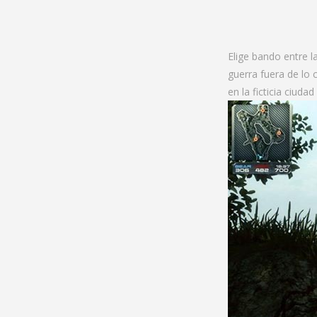
Elige bando entre l
guerra fuera de lo 
en la ficticia ciuda