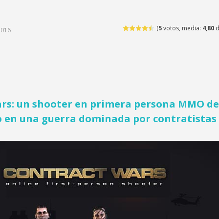
(
5
votos, media:
4,80
d
2016
rs: un shooter en primera persona MMO de
 en una guerra dominada por contratistas