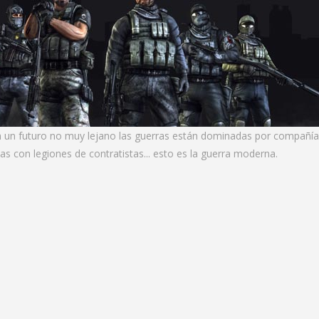
n un futuro no muy lejano las guerras están dominadas por compañí
as con legiones de contratistas... esto es la guerra moderna.