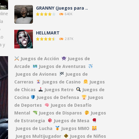
GRANNY (juegos para ..
line
640K
la
o
HELLMART
Lo
2.87K
a y
AMANDA THE ..
Juegos de Acción
Juegos de
3.12K
Arcade
Juegos de Aventuras
Juegos de Aviones
Juegos de
Carreras
Juegos de Casino
Juegos
NO, I’M NOT A ..
9.6K
de Chicas
Juegos Retro
Juegos de
Cocina
Juegos de Defensa
Juegos
de Deportes
Juegos de Desafío
CLOVERPIT (Juego ..
Mental
Juegos de Disparos
Juegos
8.63K
de Estrategia
Juegos de Mesa
Juegos de Lucha
Juegos MMO
FNAF: Secret of the ..
Juegos Multijugador
Juegos de Niños
13.1K