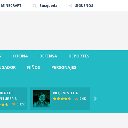
E MINECRAFT
Búsqueda
SÍGUENOS
S
COCINA
DEFENSA
DEPORTES
UGADOR
NIÑOS
PERSONAJES
DA THE
NO, I’M NOT A ..
CLOVER
NTURER 3

Demo)
9.6K
3.12K