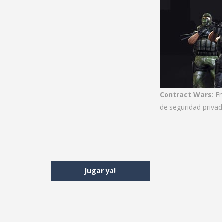
Contract Wars
: E
de seguridad privad
Jugar ya!