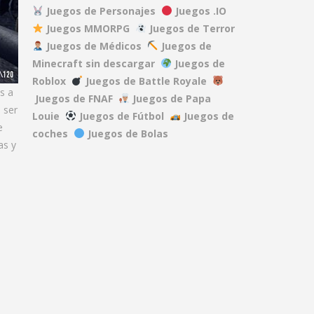
Juegos de Personajes
Juegos .IO
Juegos MMORPG
Juegos de Terror
DEAD RAILS
Juegos de Médicos
Juegos de
27.5K
Minecraft sin descargar
Juegos de
Roblox
Juegos de Battle Royale
s a
REPO
Juegos de FNAF
Juegos de Papa
 ser
40.1K
Louie
Juegos de Fútbol
Juegos de
e
coches
Juegos de Bolas
as y
A GAME ABOUT ..
15.2K
MINDWAVE
7.06K