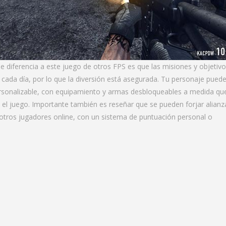
ue diferencia a este juego de otros FPS es que las misiones y objetivo
cada día, por lo que la diversión está asegurada. Tu personaje puede
sonalizable, con equipamiento y armas desbloqueables a medida qu
 el juego. Importante también es reseñar que se pueden forjar alianz
otros jugadores online, con un sistema de puntuación personal o