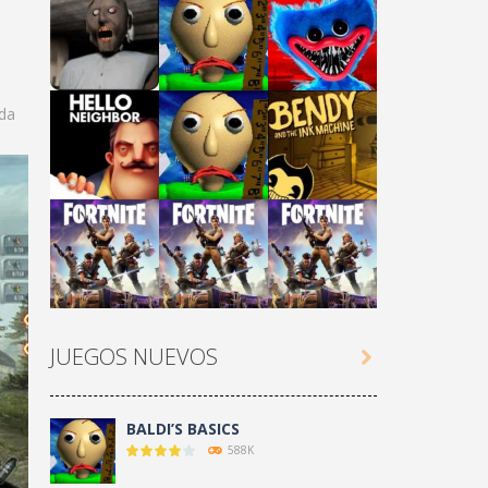
ada
Play
Play
Play
Play
Play
Play
JUEGOS NUEVOS

Play
Play
Play
BALDI’S BASICS
588K