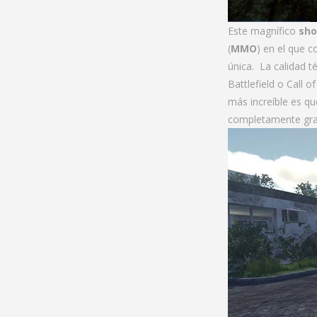
Este magnífico
sho
(
MMO
) en el que 
única. La calidad t
Battlefield o Call o
más increíble es q
completamente grat