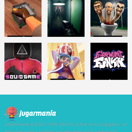
ACCIÓN
DISPAROS
DISPAROS
CRIME SCENE
DEPPART
SKIBIDI TOILET
CLEANER
PROTOTYPE
(Juego)
6.33K
4.64K
7.54K
ACCIÓN
ACCIÓN
ACCIÓN
Roblox: SQUID
KNOCKOUT
FRIDAY NIGHT
GAME
CITY
FUNKIN
45.3K
6.86K
148K
Simplemente JUEGOS 100% GRATIS on line en tu navegador, sin
descargar nada o también con descarga de los juegos más