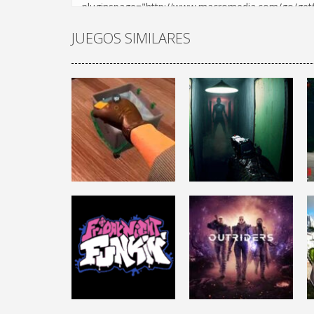
JUEGOS SIMILARES
ACCIÓN
DISPAROS
CRIME SCENE
DEPPART
CLEANER
PROTOTYPE
6.32K
4.64K