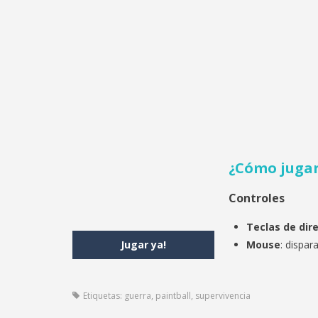
¿Cómo juga
Controles
Teclas de dir
Jugar ya!
Mouse
: dispar
Etiquetas:
guerra
,
paintball
,
supervivencia