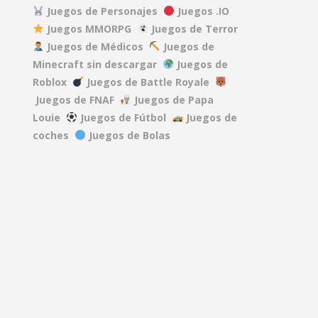
Juegos de Personajes
Juegos .IO
Juegos MMORPG
Juegos de Terror
DEAD RAILS
Juegos de Médicos
Juegos de
27.5K
)
Minecraft sin descargar
Juegos de
.2K
Roblox
Juegos de Battle Royale
REPO
Juegos de FNAF
Juegos de Papa
40.1K
Louie
Juegos de Fútbol
Juegos de
coches
Juegos de Bolas
A GAME ABOUT ..
15.2K
MINDWAVE
7.06K