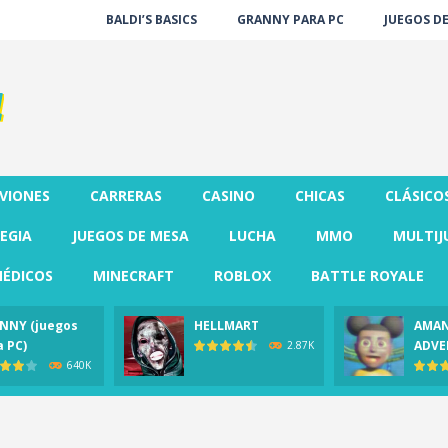
BALDI’S BASICS
GRANNY PARA PC
JUEGOS D
VIONES
CARRERAS
CASINO
CHICAS
CLÁSICO
EGIA
JUEGOS DE MESA
LUCHA
MMO
MULTIJ
ÉDICOS
MINECRAFT
ROBLOX
BATTLE ROYALE
NNY (juegos
HELLMART
AMAN
a PC)
ADVE
2.87K
640K