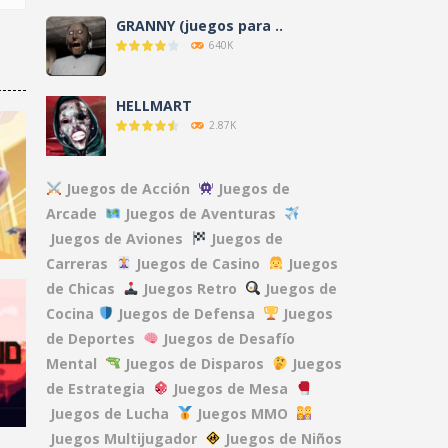
GRANNY (juegos para ..
640K
HELLMART
2.87K
AMANDA THE ..
Juegos de Acción
Juegos de
3.12K
Arcade
Juegos de Aventuras
Juegos de Aviones
Juegos de
Carreras
Juegos de Casino
Juegos
NO, I’M NOT A ..
9.6K
de Chicas
Juegos Retro
Juegos de
Cocina
Juegos de Defensa
Juegos
de Deportes
Juegos de Desafío
CLOVERPIT (Juego ..
Mental
Juegos de Disparos
Juegos
Y
8.63K
85K
de Estrategia
Juegos de Mesa
Juegos de Lucha
Juegos MMO
FNAF: Secret of the ..
Juegos Multijugador
Juegos de Niños
13.1K