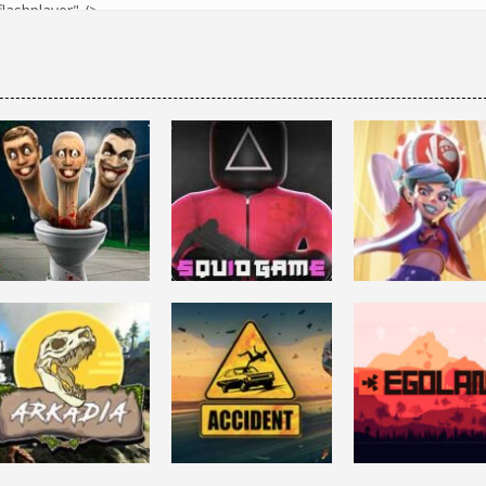
DISPAROS
ACCIÓN
SKIBIDI TOILET
Roblox: SQUID
ACCIÓN
(Juego)
GAME
KNOCKOUT CIT
7.54K
45.3K
6.