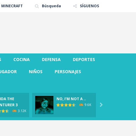
E MINECRAFT
Búsqueda
SÍGUENOS
S
COCINA
DEFENSA
DEPORTES
UGADOR
NIÑOS
PERSONAJES
DA THE
NO, I’M NOT A ..
CLOVER
NTURER 3

Demo)
9.6K
3.12K