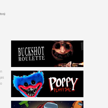
tos)
n
en
jas
do