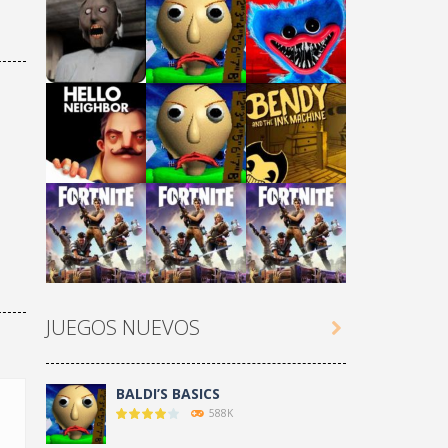
Play
Play
Play
Play
Play
Play
JUEGOS NUEVOS

Play
Play
Play
BALDI’S BASICS
588K