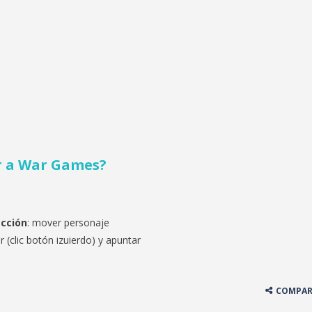
r a
War Games?
ección
: mover personaje
ar (clic botón izuierdo) y apuntar
COMPAR