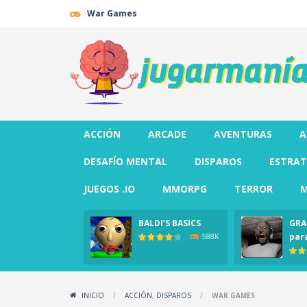
War Games
ACCIÓN
ARCADE
AVENTURAS
A
DESAFÍO MENTAL
DISPAROS
ESTRAT
JUEGOS .IO
MMORPG
TERROR
M
BALDI’S BASICS
GRA
par
588K
INICIO
/
ACCIÓN
,
DISPAROS
/
WAR GAMES