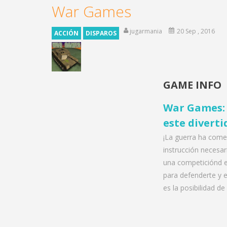
War Games
jugarmania
20 Sep , 2016
ACCIÓN
DISPAROS
GAME INFO
War Games: 
este diverti
¡La guerra ha comen
instrucción necesa
una competiciónd e 
para defenderte y e
es la posibilidad de 