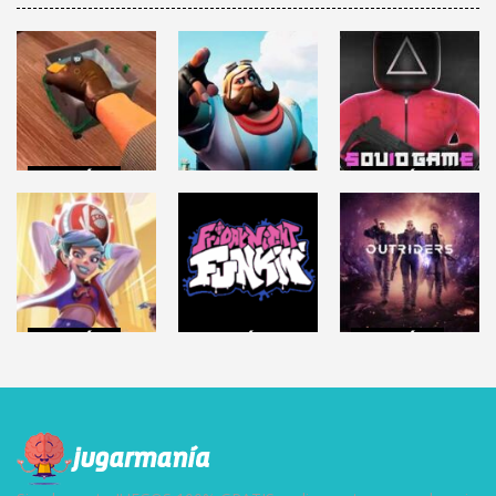
ACCIÓN
ACCIÓN
BATTLE
ROYALE
CRIME SCENE
Roblox: SQUID
CLEANER
RUMBLEVERSE
GAME
6.32K
14.5K
45.3K
ACCIÓN
ACCIÓN
ACCIÓN
KNOCKOUT
FRIDAY NIGHT
OUTRIDERS
CITY
FUNKIN
(Demo)
6.85K
148K
6.01K