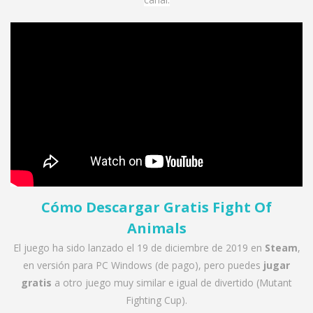
Cómo Descargar Gratis Fight Of
Animals
El juego ha sido lanzado el 19 de diciembre de 2019 en
Steam
,
en versión para PC Windows (de pago), pero puedes
jugar
gratis
a otro juego muy similar e igual de divertido (Mutant
Fighting Cup).