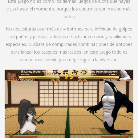
Este juego no es como los demás juegos de lucha que hayas
visto hasta el momento, porque los controles son mucho más
fáciles.
No necesitarás usar más de 4 botones para infinidad de golpes
con puños y piernas, además de activar combos y habilidades
especiales. Olvídate de complicadas combinaciones de botones
para lanzar los ataques más letales ¡en este juego todo es
mucho más simple para dejar lugar a la diversión!