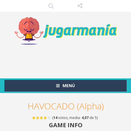
MENÚ
HAVOCADO (Alpha)
(
14
votos, media:
4,07
de 5)
GAME INFO