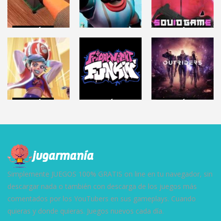
ACCIÓN
ACCIÓN
BATTLE
ROYALE
CRIME SCENE
Roblox: SQUID
CLEANER
RUMBLEVERSE
GAME
6.33K
14.5K
45.3K
ACCIÓN
ACCIÓN
ACCIÓN
KNOCKOUT
FRIDAY NIGHT
OUTRIDERS
CITY
FUNKIN
(Demo)
6.86K
148K
6.01K
Simplemente JUEGOS 100% GRATIS on line en tu navegador, sin
descargar nada o también con descarga de los juegos más
comentados por los YouTubers en sus gameplays. Cuando
quieras y donde quieras. Juegos nuevos cada día.