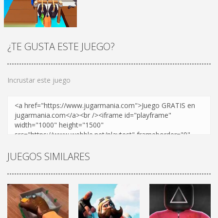
¡JUGAR
Zoom
¡JUGAR
Zoom
¿TE GUSTA ESTE JUEGO?
Incrustar este juego
¡JUGAR
Zoom
JUEGOS SIMILARES