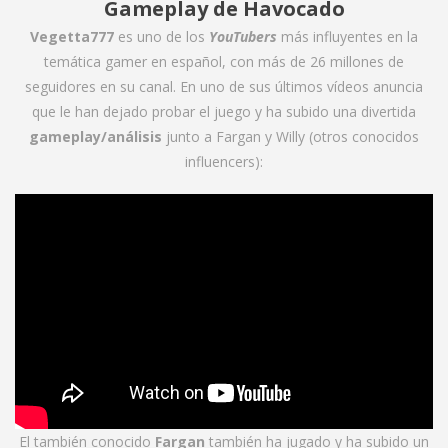
Gameplay de Havocado
Vegetta777
es uno de los
YouTubers
más influyentes en la
temática gamer en español, con más de 26 millones de
seguidores en su canal. En uno de sus últimos vídeos anuncia
que le han dejado probar el juego y ha subido una divertida
gameplay/análisis
junto a Fargan y Willy (otros conocidos
influencers):
El también conocido
Fargan
también ha jugado y ha subido un